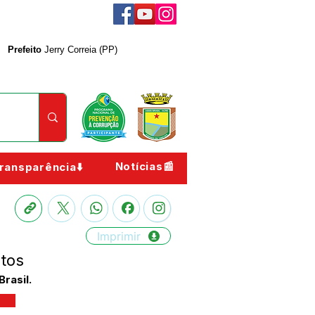
Prefeito
Jerry Correia (PP)
Notícias📰
ransparência⬇️
Imprimir
tos
rasil.