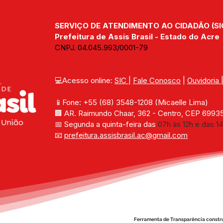
SERVIÇO DE ATENDIMENTO AO CIDADÃO (SI
Prefeitura de Assis Brasil - Estado do Acre
CNPJ. 04.045.993/0001-79
💻Acesso online: 
SIC 
| 
Fale Conosco
 | 
Ouvidoria
📱Fone: +55 (68) 
3548-1208 
(Micaelle Lima)
🏢 
AR. Raimundo Chaar, 362 - Centro, CEP 69935-
📅 Segunda a quinta-feira das 
07h às 12h e das 14
📧 
prefeitura.assisbrasil.ac
@gmail.com
Ferramenta de Transparência constr