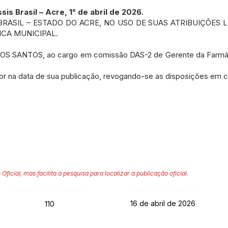
 Brasil – Acre, 1° de abril de 2026.
BRASIL – ESTADO DO ACRE, NO USO DE SUAS ATRIBUIÇÕES 
NICA MUNICIPAL.
S SANTOS, ao cargo em comissão DAS-2 de Gerente da Farmáci
or na data de sua publicação, revogando-se as disposições em co
 Oficial, mas facilita a pesquisa para localizar a publicação oficial.
Página da Publicação:
Data da Publicação:
16 de abril de 2026
110