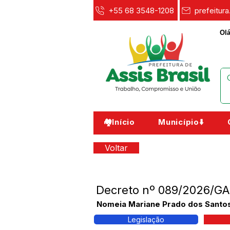
+55 68 3548-1208
prefeitur
Olá
🏘️Início
Município⬇️
Voltar
Decreto nº 089/2026/GA
Nomeia Mariane Prado dos Santos 
Legislação