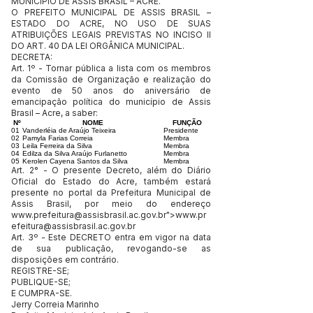
MUNICÍPIO DE ASSIS BRASIL – ACRE.
O PREFEITO MUNICIPAL DE ASSIS BRASIL –
ESTADO DO ACRE, NO USO DE SUAS
ATRIBUIÇÕES LEGAIS PREVISTAS NO INCISO II
DO ART. 40 DA LEI ORGÂNICA MUNICIPAL.
DECRETA:
Art. 1º - Tornar pública a lista com os membros
da Comissão de Organização e realização do
evento de 50 anos do aniversário de
emancipação política do município de Assis
Brasil – Acre, a saber:
Nº
NOME
FUNÇÃO
01
Vanderléia de Araújo Teixeira
Presidente
02
Pamyla Farias Correia
Membra
03
Leila Ferreira da Silva
Membra
04
Edilza da Silva Araújo Furlanetto
Membra
05
Kerolen Cayena Santos da Silva
Membra
Art. 2° - O presente Decreto, além do Diário
Oficial do Estado do Acre, também estará
presente no portal da Prefeitura Municipal de
Assis Brasil, por meio do endereço
www.prefeitura
@assisbrasil.ac.gov.br">
www.pr
efeitura
@assisbrasil.ac.gov.br
Art. 3º - Este DECRETO entra em vigor na data
de sua publicação, revogando-se as
disposições em contrário.
REGISTRE-SE;
PUBLIQUE-SE;
E CUMPRA-SE.
Jerry Correia Marinho