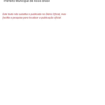
Prefeito Municipal de Assis Brasil
Este texto não substitui o publicado no Diário Oficial, mas
facilita a pesquisa para localizar a publicação oficial.
SERVIÇO DE ATENDIMENTO AO 
CIDADÃO (SIC) E OUVIDORIA
Prefeitura de Assis Brasil - Estado do 
Acre
CNPJ. 04.045.993/0001-79