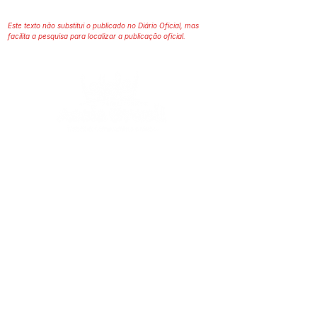
Este texto não substitui o publicado no Diário Oficial, mas
facilita a pesquisa para localizar a publicação oficial.
SERVIÇO DE ATENDIMENTO AO 
CIDADÃO (SIC) E OUVIDORIA
Prefeitura de Assis Brasil - Estado do 
Acre
CNPJ. 04.045.993/0001-79
💻Acesso online: 
SIC 
| 
Fale Conosco
 | 