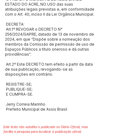
ESTADO DO ACRE, NO USO das suas
atribuições legais previstas e, em conformidade
com o Art. 40, inciso II da Lei Orgânica Municipal.
DECRETA:
Art.1º REVOGAR o DECRETO N°
256/2024/GAPRE, datado de 13 de novembro de
2024, em que “Dispõe sobre a nomeação dos
membros da Comissão de permissão de uso de
Espaços Públicos a título oneroso e dá outras
providências”.
Art.2º Este DECRETO tem efeito a partir da data
de sua publicação, revogando-se as
disposições em contrário.
REGISTRE-SE;
PUBLIQUE-SE;
E CUMPRA-SE.
Jerry Correia Marinho
Prefeito Municipal de Assis Brasil
Este texto não substitui o publicado no Diário Oficial, mas
facilita a pesquisa para localizar a publicação oficial.