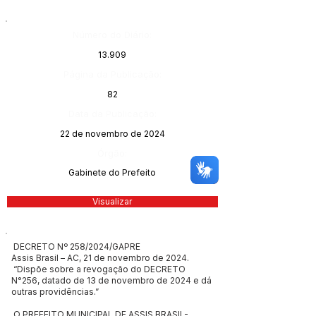
Número do Diário:
13.909
Página da Publicação:
82
Data da Publicação:
22 de novembro de 2024
Órgão:
Gabinete do Prefeito
Visualizar
DECRETO Nº 258/2024/GAPRE
Assis Brasil – AC, 21 de novembro de 2024.
“Dispõe sobre a revogação do DECRETO
N°256, datado de 13 de novembro de 2024 e dá
outras providências.”
O PREFEITO MUNICIPAL DE ASSIS BRASIL-