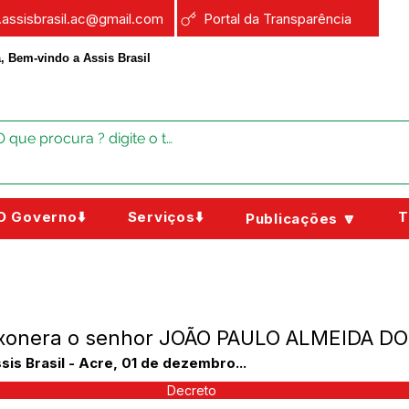
a.assisbrasil.ac@gmail.com
Portal da Transparência
, Bem-vindo a Assis Brasil
O Governo⬇️
Serviços⬇️
T
Publicações 🔽
Exonera o senhor JOÃO PAULO ALMEIDA D
s Brasil - Acre, 01 de dezembro...
Decreto