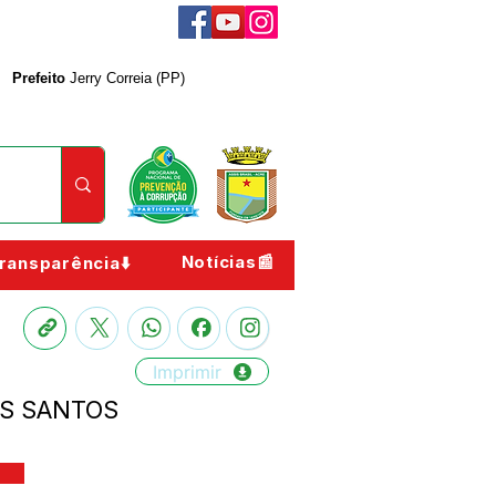
Prefeito
Jerry Correia (PP)
Notícias📰
ransparência⬇️
Imprimir
OS SANTOS