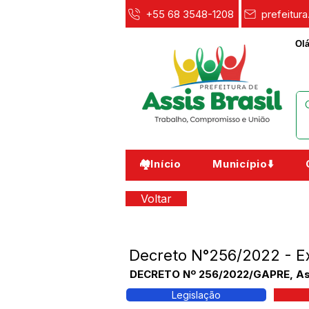
+55 68 3548-1208
prefeitur
Olá
🏘️Início
Município⬇️
Voltar
Decreto N°256/2022 - 
DECRETO Nº 256/2022/GAPRE, Assi
Legislação