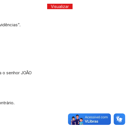
Visualizar
idências”.
a o senhor JOÃO
ntrário.