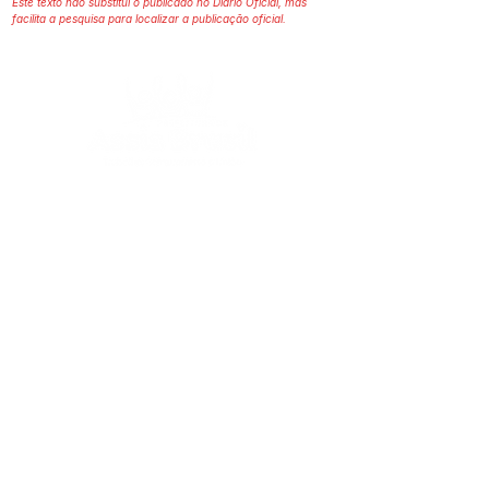
Este texto não substitui o publicado no Diário Oficial, mas
facilita a pesquisa para localizar a publicação oficial.
SERVIÇO DE ATENDIMENTO AO 
CIDADÃO (SIC) E OUVIDORIA
Prefeitura de Assis Brasil - Estado do 
Acre
CNPJ. 04.045.993/0001-79
💻Acesso online: 
SIC 
| 
Fale Conosco
 | 
Ouvidoria
| 
Portal de Transparência