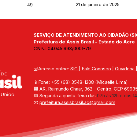
21 de janeiro de 2025
49
SERVIÇO DE ATENDIMENTO AO CIDADÃO (SI
Prefeitura de Assis Brasil - Estado do Acre
CNPJ. 04.045.993/0001-79
💻Acesso online: 
SIC 
| 
Fale Conosco
 | 
Ouvidoria
📱Fone: +55 (68) 
3548-1208 
(Micaelle Lima)
🏢 
AR. Raimundo Chaar, 362 - Centro, CEP 69935-
📅 Segunda a quinta-feira das 
07h às 12h e das 14
📧 
prefeitura.assisbrasil.ac
@gmail.com