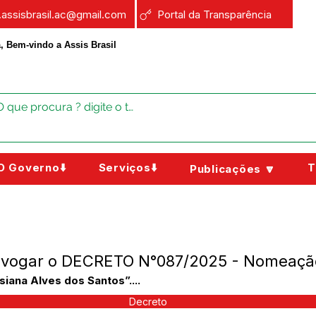
a.assisbrasil.ac@gmail.com
Portal da Transparência
, Bem-vindo a Assis Brasil
O Governo⬇️
Serviços⬇️
T
Publicações 🔽
evogar o DECRETO N°087/2025 - Nomeação
ana Alves dos Santos”....
Decreto