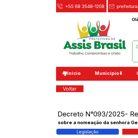
+55 68 3548-1208
prefeitur
Olá
🏘️Início
Município⬇️
Voltar
Decreto N°093/2025- R
sobre a nomeação da senhora Gesi
Legislação