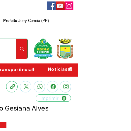
Prefeito
Jerry Correia (PP)
Notícias📰
ransparência⬇️
Imprimir
 Gesiana Alves