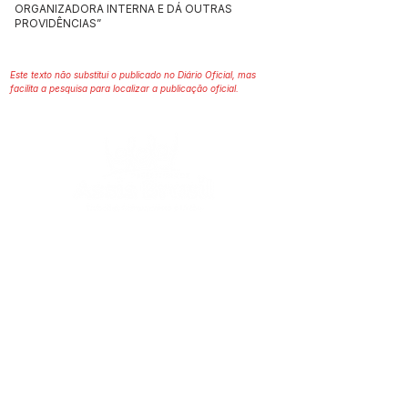
ORGANIZADORA INTERNA E DÁ OUTRAS
PROVIDÊNCIAS”
Este texto não substitui o publicado no Diário Oficial, mas
facilita a pesquisa para localizar a publicação oficial.
SERVIÇO DE ATENDIMENTO AO 
CIDADÃO (SIC) E OUVIDORIA
Prefeitura de Assis Brasil - Estado do 
Acre
CNPJ. 04.045.993/0001-79