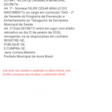
DO ART. 40 DA LEI ORGÂNICA MUNICIPAL.
DECRETA:
Art. 1º - Nomear FELIPE CÉSAR ARAÚJO DO
NASCIMENTO, ao cargo em comissão "DAS - 2"
de Gerente do Programa de Prevenção e
Enfrentamento ao Tabagismo da Secretaria
Municipal de Saúde.
Art. 2º Este DECRETO entra em vigor com efeito
retroativo ao dia 12 de janeiro de 2026,
revogando-se as disposições em contrário
REGISTRE-SE;
PUBLIQUE-SE;
E CUMPRA-SE.
Jerry Correia Marinho
Prefeito Municipal de Assis Brasil
Este texto não substitui o publicado no Diário Oficial, mas
facilita a pesquisa para localizar a publicação oficial.