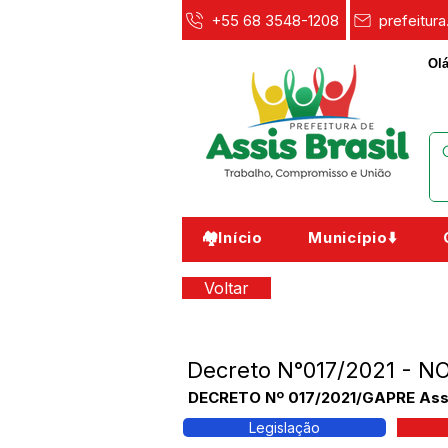
+55 68 3548-1208
prefeitur
Olá
🏘️Início
Município⬇️
Voltar
Decreto N°017/2021 - 
DECRETO Nº 017/2021/GAPRE Assis B
Legislação