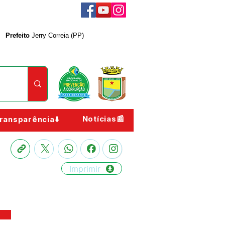
Prefeito
Jerry Correia (PP)
Notícias📰
ransparência⬇️
Imprimir