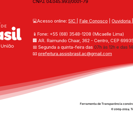
CNPJ. 04.045.993/0001-79
💻Acesso online: 
SIC 
| 
Fale Conosco
 | 
Ouvidoria
📱Fone: +55 (68) 
3548-1208 
(Micaelle Lima)
🏢 
AR. Raimundo Chaar, 362 - Centro, CEP 69935-
📅 Segunda a quinta-feira das 
07h às 12h e das 14
📧 
prefeitura.assisbrasil.ac
@gmail.com
Ferramenta de Transparência constr
© 2009-2024. To