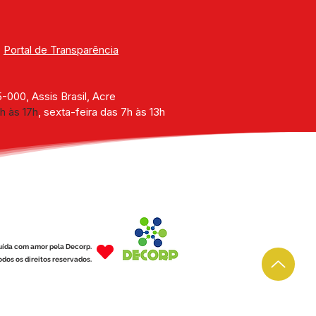
| 
Portal de Transparência
000, Assis Brasil, Acre
h às 17h
, sexta-feira das 7h às 13h
uída com amor pela Decorp.
dos os direitos reservados.