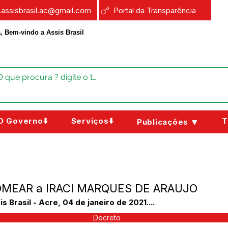
a.assisbrasil.ac@gmail.com
Portal da Transparência
, Bem-vindo a Assis Brasil
O Governo⬇️
Serviços⬇️
T
Publicações 🔽
NOMEAR a IRACI MARQUES DE ARAUJO
rasil - Acre, 04 de janeiro de 2021....
Decreto