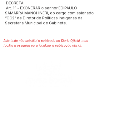
DECRETA:
Art. 1º - EXONERAR o senhor EDIPAULO
SAMARRA MANCHINERI, do cargo comissionado
“CC2” de Diretor de Políticas Indígenas da
Secretaria Municipal de Gabinete.
Este texto não substitui o publicado no Diário Oficial, mas
facilita a pesquisa para localizar a publicação oficial.
SERVIÇO DE ATENDIMENTO AO 
CIDADÃO (SIC) E OUVIDORIA
Prefeitura de Assis Brasil - Estado do 
Acre