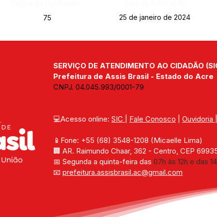
Página da Publicação:
Data da Publicação:
25 de janeiro de 2024
75
SERVIÇO DE ATENDIMENTO AO CIDADÃO (SI
Prefeitura de Assis Brasil - Estado do Acre
CNPJ. 04.045.993/0001-79
💻Acesso online: 
SIC 
| 
Fale Conosco
 | 
Ouvidoria
📱Fone: +55 (68) 
3548-1208 
(Micaelle Lima)
🏢 
AR. Raimundo Chaar, 362 - Centro, CEP 69935-
📅 Segunda a quinta-feira das 
07h às 12h e das 14
📧 
prefeitura.assisbrasil.ac
@gmail.com