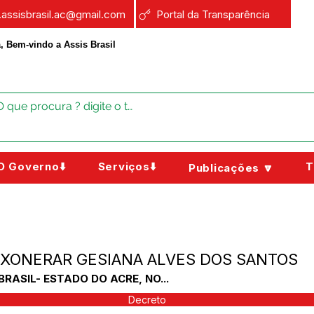
a.assisbrasil.ac@gmail.com
Portal da Transparência
, Bem-vindo a Assis Brasil
O Governo⬇️
Serviços⬇️
T
Publicações 🔽
- EXONERAR GESIANA ALVES DOS SANTOS
BRASIL- ESTADO DO ACRE, NO...
Decreto