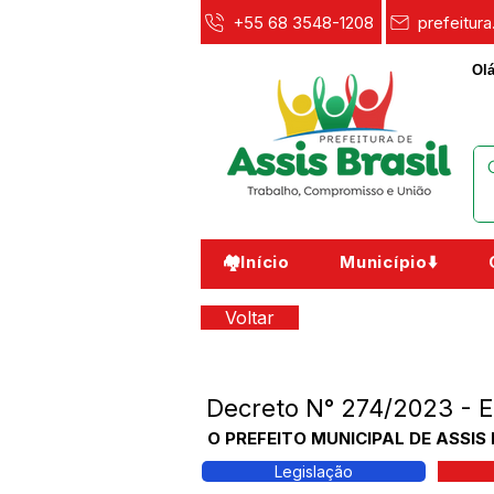
+55 68 3548-1208
prefeitur
Olá
🏘️Início
Município⬇️
Voltar
Decreto N° 274/2023 
O PREFEITO MUNICIPAL DE ASSIS 
Legislação