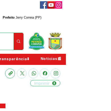
Prefeito
Jerry Correia (PP)
Notícias📰
ransparência⬇️
Imprimir