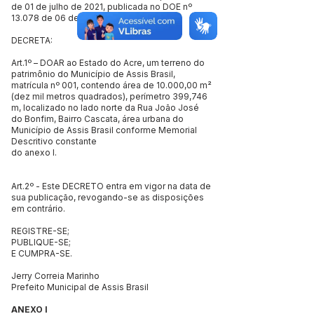
de 01 de julho de 2021, publicada no DOE nº
13.078 de 06 de julho de 2021.
DECRETA:
Art.1º – DOAR ao Estado do Acre, um terreno do
patrimônio do Município de Assis Brasil,
matrícula nº 001, contendo área de 10.000,00 m²
(dez mil metros quadrados), perímetro 399,746
m, localizado no lado norte da Rua João José
do Bonfim, Bairro Cascata, área urbana do
Município de Assis Brasil conforme Memorial
Descritivo constante
do anexo I.
Art.2º - Este DECRETO entra em vigor na data de
sua publicação, revogando-se as disposições
em contrário.
REGISTRE-SE;
PUBLIQUE-SE;
E CUMPRA-SE.
Jerry Correia Marinho
Prefeito Municipal de Assis Brasil
ANEXO I