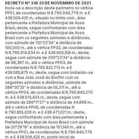
DECRETO Nº 245 23 DE NOVEMBRO DE 2021
Inicia-se a descrição deste perímetro no vértice
PP01, de coordenadas N
8.790.949
,779 m. e E
438.506,425 m., situado no limite com , área
pertencente a Prefeitura Municipal de Assis
Brasil, deste, segue confrontando com área
pertencente a Prefeitura Municipal de Assis
Brasil com os seguintes azimutes e distâncias,
com azimute de 110°23’34” e distância de
100,000 m., até o vértice PP02, de coordenadas
N
8.790.914
,934 m. e E 438.600,158 m.; deste,
segue com azimute de 200°23’34” e distância
de 98,387 m., até o vértice PP03, de
coordenadas N
8.790.822
,713 m. e E
438.565,875 m.; deste, segue com limitando-se
com a Rua João José do Bonfim com os
seguintes azimutes e distâncias, azimute de
288°30’25” e distância de 55,311 m., até o
vértice PP04, de coordenadas N
8.790.840
,270
m. e E 438.513,424 m.; deste, segue com
azimute de 289°11’27” e distância de 44,899 m.,
até o vértice PP05, de coordenadas N
8.790.855
,029 m. e E 438.471,021 m.; deste,
segue confrontando com área pertencente a
Prefeitura Municipal de Assis Brasil com azimute
de 20°29’19” e distância de 101,149 m., até o
vértice PP01, de coordenadas N
8.790.949
,779
m. e E 438.506,425 m.; ponto inicial da