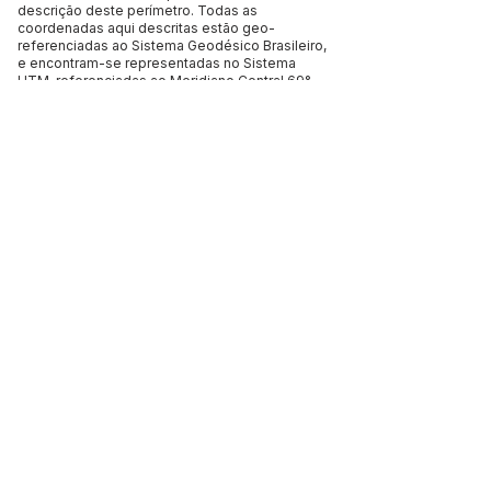
descrição deste perímetro. Todas as
coordenadas aqui descritas estão geo-
referenciadas ao Sistema Geodésico Brasileiro,
e encontram-se representadas no Sistema
UTM, referenciadas ao Meridiano Central 69°
WGr , tendo como o Datum o SIRGAS2000.
Todos os azimutes e distâncias, áreas e
perímetros foram calculados no plano de
projeção UTM.
Este texto não substitui o publicado no Diário Oficial, mas
facilita a pesquisa para localizar a publicação oficial.
SERVIÇO DE ATENDIMENTO AO 