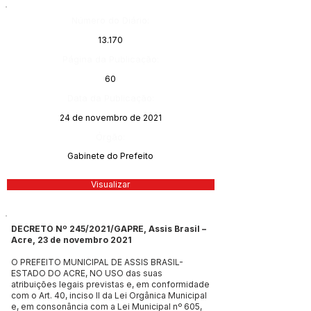
Número do Diário:
13.170
Página da Publicação:
60
Data da Publicação:
24 de novembro de 2021
Órgão:
Gabinete do Prefeito
Visualizar
DECRETO Nº 245/2021/GAPRE, Assis Brasil –
Acre, 23 de novembro 2021
O PREFEITO MUNICIPAL DE ASSIS BRASIL-
ESTADO DO ACRE, NO USO das suas
atribuições legais previstas e, em conformidade
com o Art. 40, inciso II da Lei Orgânica Municipal
e, em consonância com a Lei Municipal nº 605,