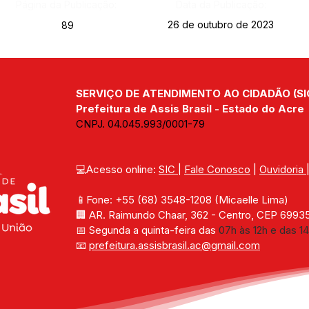
Página da Publicação:
Data da Publicação:
26 de outubro de 2023
89
SERVIÇO DE ATENDIMENTO AO CIDADÃO (SI
Prefeitura de Assis Brasil - Estado do Acre
CNPJ. 04.045.993/0001-79
💻Acesso online: 
SIC 
| 
Fale Conosco
 | 
Ouvidoria
📱Fone: +55 (68) 
3548-1208 
(Micaelle Lima)
🏢 
AR. Raimundo Chaar, 362 - Centro, CEP 69935-
📅 Segunda a quinta-feira das 
07h às 12h e das 14
📧 
prefeitura.assisbrasil.ac
@gmail.com