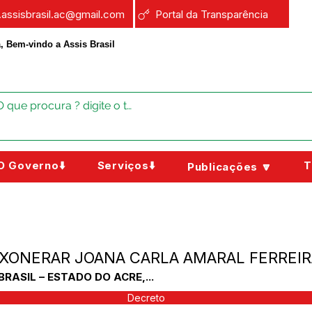
a.assisbrasil.ac@gmail.com
Portal da Transparência
, Bem-vindo a Assis Brasil
O Governo⬇️
Serviços⬇️
T
Publicações 🔽
- EXONERAR JOANA CARLA AMARAL FERREI
BRASIL – ESTADO DO ACRE,...
Decreto