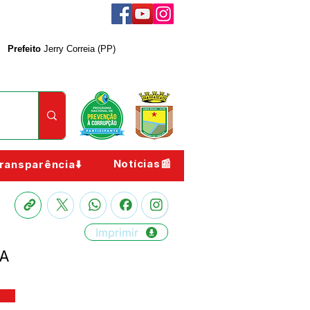
Prefeito
Jerry Correia (PP)
Notícias📰
ransparência⬇️
Imprimir
RA