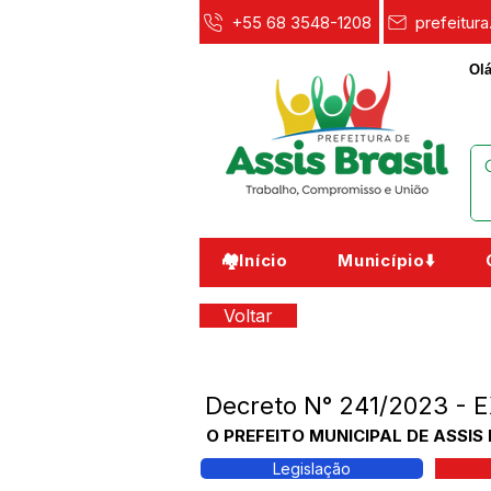
+55 68 3548-1208
prefeitur
Olá
🏘️Início
Município⬇️
Voltar
Decreto N° 241/2023 
O PREFEITO MUNICIPAL DE ASSIS 
Legislação