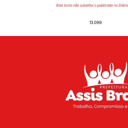
Este texto não substitui o publicado no Diário
Número do Diário:
13.099