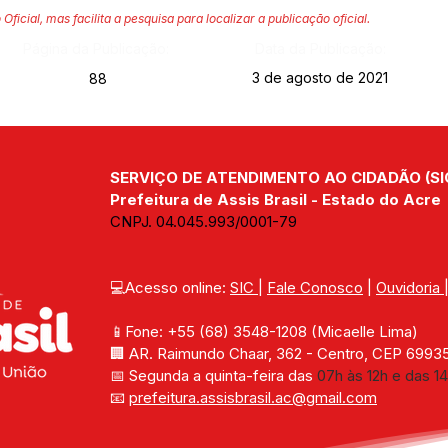
 Oficial, mas facilita a pesquisa para localizar a publicação oficial.
Página da Publicação:
Data da Publicação:
3 de agosto de 2021
88
SERVIÇO DE ATENDIMENTO AO CIDADÃO (SI
Prefeitura de Assis Brasil - Estado do Acre
CNPJ. 04.045.993/0001-79
💻Acesso online: 
SIC 
| 
Fale Conosco
 | 
Ouvidoria
📱Fone: +55 (68) 
3548-1208 
(Micaelle Lima)
🏢 
AR. Raimundo Chaar, 362 - Centro, CEP 69935-
📅 Segunda a quinta-feira das 
07h às 12h e das 14
📧 
prefeitura.assisbrasil.ac
@gmail.com