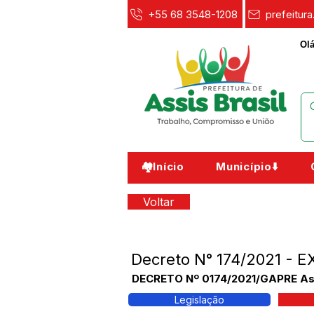
+55 68 3548-1208
prefeitur
Olá
🏘️Início
Município⬇️
Voltar
Decreto N° 174/2021 -
DECRETO Nº 0174/2021/GAPRE Assis
Legislação