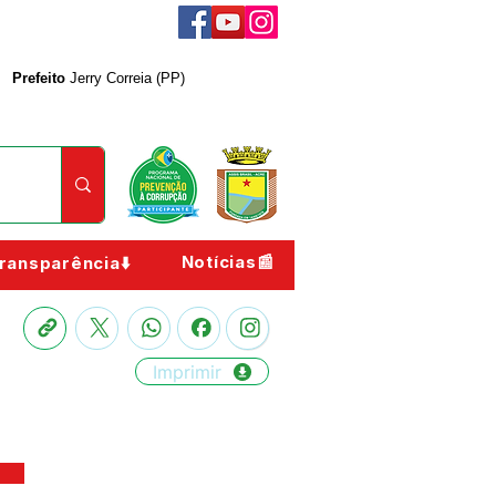
Prefeito
Jerry Correia (PP)
Notícias📰
ransparência⬇️
Imprimir