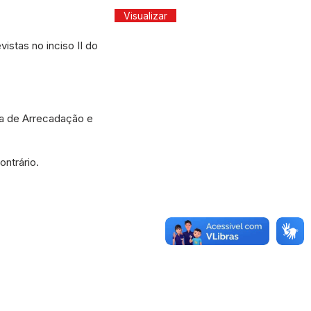
Visualizar
stas no inciso II do
a de Arrecadação e
ntrário.