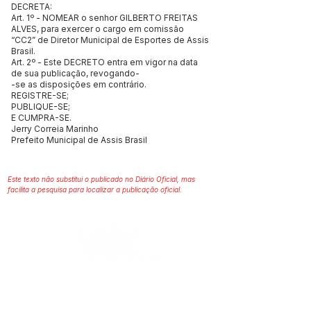
DECRETA:
Art. 1º - NOMEAR o senhor GILBERTO FREITAS
ALVES, para exercer o cargo em comissão
“CC2” de Diretor Municipal de Esportes de Assis
Brasil.
Art. 2º - Este DECRETO entra em vigor na data
de sua publicação, revogando-
-se as disposições em contrário.
REGISTRE-SE;
PUBLIQUE-SE;
E CUMPRA-SE.
Jerry Correia Marinho
Prefeito Municipal de Assis Brasil
Este texto não substitui o publicado no Diário Oficial, mas
facilita a pesquisa para localizar a publicação oficial.