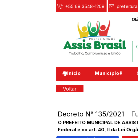
+55 68 3548-1208
prefeitur
Olá
🏘️Início
Município⬇️
Voltar
Decreto N° 135/2021 - F
O PREFEITO MUNICIPAL DE ASSIS B
Federal e no art. 40, II da Lei Orgâ