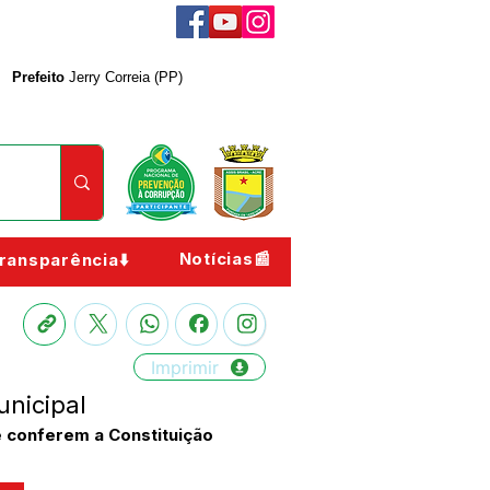
Prefeito
Jerry Correia (PP)
Notícias📰
ransparência⬇️
Imprimir
unicipal
 conferem a Constituição