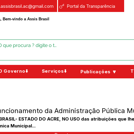
a.assisbrasil.ac@gmail.com
Portal da Transparência
, Bem-vindo a Assis Brasil
O Governo⬇️
Serviços⬇️
T
Publicações 🔽
uncionamento da Administração Pública M
RASIL- ESTADO DO ACRE, NO USO das atribuições que lhe
nica Municipal...