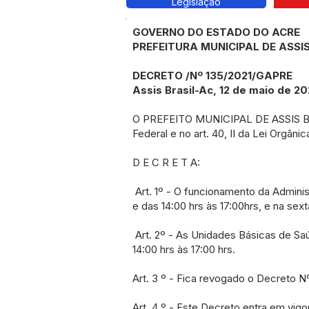
Legislação
GOVERNO DO ESTADO DO ACRE
PREFEITURA MUNICIPAL DE ASSIS
DECRETO /Nº 135/2021/GAPRE
Assis Brasil-Ac, 12 de maio de 20
O PREFEITO MUNICIPAL DE ASSIS BR
Federal e no art. 40, II da Lei Orgâni
D E C R E T A:
Art. 1º - O funcionamento da Adminis
e das 14:00 hrs às 17:00hrs, e na sext
Art. 2º - As Unidades Básicas de Saú
14:00 hrs às 17:00 hrs.
Art. 3 º - Fica revogado o Decreto N
Art. 4 º - Este Decreto entra em vig