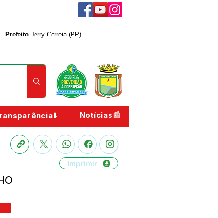
Prefeito
Jerry Correia (PP)
Notícias📰
ransparência⬇️
Imprimir
LHO