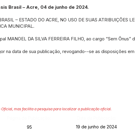
s Brasil – Acre, 04 de junho de 2024
.
BRASIL – ESTADO DO ACRE, NO USO DE SUAS ATRIBUIÇÕES L
NICA MUNICIPAL.
cipal MANOEL DA SILVA FERREIRA FILHO, ao cargo “Sem Ônus” de 
or na data de sua publicação, revogando--se as disposições em 
 Oficial, mas facilita a pesquisa para localizar a publicação oficial.
Página da Publicação:
Data da Publicação:
19 de junho de 2024
95