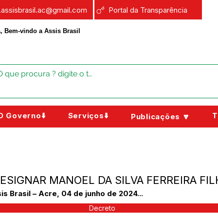
a.assisbrasil.ac@gmail.com
Portal da Transparência
, Bem-vindo a Assis Brasil
O Governo⬇️
Serviços⬇️
T
Publicações 🔽
 DESIGNAR MANOEL DA SILVA FERREIRA FI
Brasil – Acre, 04 de junho de 2024...
Decreto