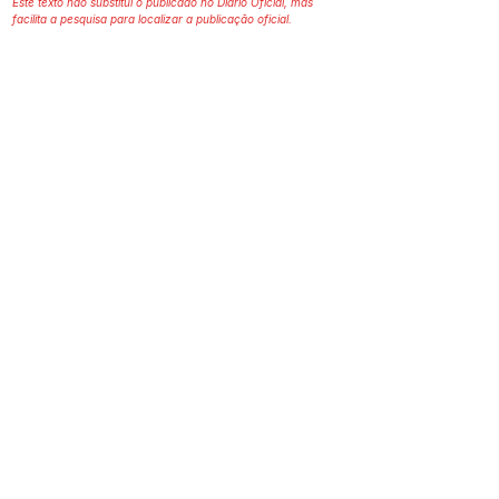
Este texto não substitui o publicado no Diário Oficial, mas
facilita a pesquisa para localizar a publicação oficial.
SERVIÇO DE ATENDIMENTO AO 
CIDADÃO (SIC) E OUVIDORIA
Prefeitura de Assis Brasil - Estado do 
Acre
CNPJ. 04.045.993/0001-79
💻Acesso online: 
SIC 
| 
Fale Conosco
 | 
Ouvidoria
| 
Portal de Transparência