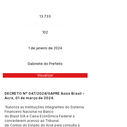
Número do Diário:
13.733
Página da Publicação:
102
Data da Publicação:
1 de janeiro de 2024
Órgão:
Gabinete do Prefeito
Visualizar
DECRETO Nº 047/2024/GAPRE Assis Brasil –
Acre, 01 de março de 2024.
“Autoriza as Instituições integrantes do Sistema
Financeiro Nacional no Banco
do Brasil S/A e Caixa Econômica Federal a
concederem acesso ao Tribunal
de Contas do Estado do Acre para consulta à