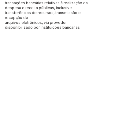
transações bancárias relativas à realização da
despesa e receita públicas, inclusive
transferências de recursos, transmissão e
recepção de
arquivos eletrônicos, via provedor
disponibilizado por instituições bancárias
oficiais e privados e via internet.
Art. 4º Este Decreto entra em vigor na data de
sua publicação.
Jerry Correia Marinho
Prefeito Municipal de Assis Brasil
Este texto não substitui o publicado no Diário Oficial, mas
facilita a pesquisa para localizar a publicação oficial.