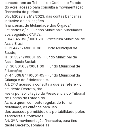
concederem ao Tribunal de Contas do Estado
do Acre, acesso para consulta à movimentação
financeira do período
01/01/2023 a 31/12/2023, das contas bancárias,
inclusive de aplicações
financeiras, de titularidade dos Órgãos/
Entidades e/ ou Fundos Municipais, vinculadas
aos seguintes CNPJ’s:
I-
04.045.993
/0001-79 - Prefeitura Municipal de
Assis Brasil;
II-
12.442.124
/0001-06 - Fundo Municipal de
Saúde;
III-
01.352.121
/0001-65 - Fundo Municipal de
Assistência Social;
IV-
30.801.602
/0001-09 - Fundo Municipal de
Educação;
V-
44.038.844
/0001-05 - Fundo Municipal da
Criança e do Adolescente.
Art. 2º O acesso à consulta a que se refere - o
art. deste Decreto, dar-
-se-á por solicitação da Presidência do Tribunal
de Contas do Estado do
Acre, a quem compete regular, de forma
detalhada, os critérios para uso
dos acessos permitidos e a portabilidade pelos
servidores autorizados.
Art. 3º A movimentação financeira, para fins
deste Decreto, abrange as