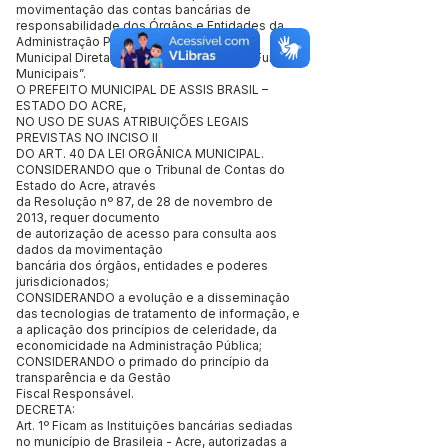
movimentação das contas bancárias de
responsabilidade dos Órgãos e Entidades da
Administração Pública
Municipal Direta e Indireta, inclusive dos Fundos
Municipais”.
O PREFEITO MUNICIPAL DE ASSIS BRASIL –
ESTADO DO ACRE,
NO USO DE SUAS ATRIBUIÇÕES LEGAIS
PREVISTAS NO INCISO II
DO ART. 40 DA LEI ORGÂNICA MUNICIPAL.
CONSIDERANDO que o Tribunal de Contas do
Estado do Acre, através
da Resolução nº 87, de 28 de novembro de
2013, requer documento
de autorização de acesso para consulta aos
dados da movimentação
bancária dos órgãos, entidades e poderes
jurisdicionados;
CONSIDERANDO a evolução e a disseminação
das tecnologias de tratamento de informação, e
a aplicação dos princípios de celeridade, da
economicidade na Administração Pública;
CONSIDERANDO o primado do princípio da
transparência e da Gestão
Fiscal Responsável.
DECRETA:
Art. 1º Ficam as Instituições bancárias sediadas
no município de Brasileia - Acre, autorizadas a