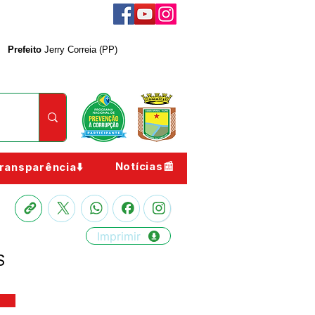
Prefeito
Jerry Correia (PP)
Notícias📰
ransparência⬇️
Imprimir
S