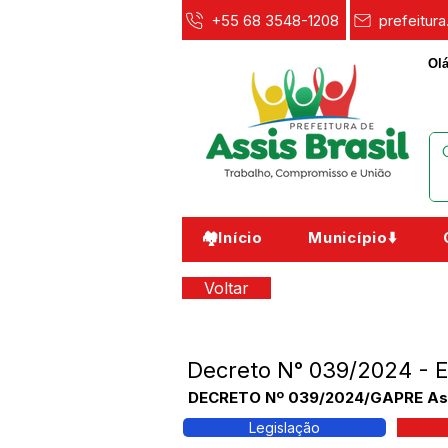
+55 68 3548-1208
prefeitur
Olá
🏘️Início
Município⬇️
Voltar
Decreto N° 039/2024 -
DECRETO Nº 039/2024/GAPRE Assis 
Legislação