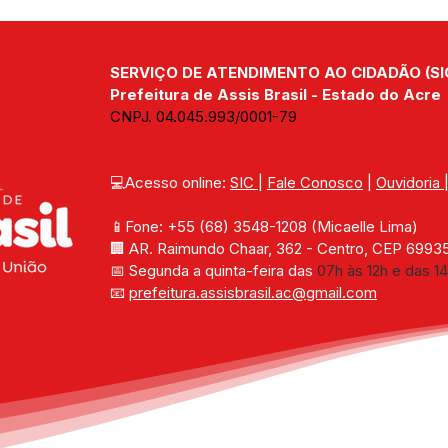
SERVIÇO DE ATENDIMENTO AO CIDADÃO (SI
Prefeitura de Assis Brasil - Estado do Acre
CNPJ. 04.045.993/0001-79
💻Acesso online: 
SIC 
| 
Fale Conosco
 | 
Ouvidoria
📱Fone: +55 (68) 
3548-1208 
(Micaelle Lima)
🏢 
AR. Raimundo Chaar, 362 - Centro, CEP 69935-
📅 Segunda a quinta-feira das 
07h às 12h e das 14
📧 
prefeitura.assisbrasil.ac
@gmail.com