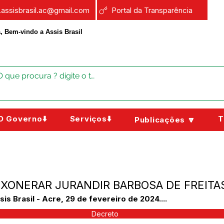
a.assisbrasil.ac@gmail.com
Portal da Transparência
, Bem-vindo a Assis Brasil
O Governo⬇️
Serviços⬇️
T
Publicações 🔽
 EXONERAR JURANDIR BARBOSA DE FREITA
Brasil - Acre, 29 de fevereiro de 2024....
Decreto