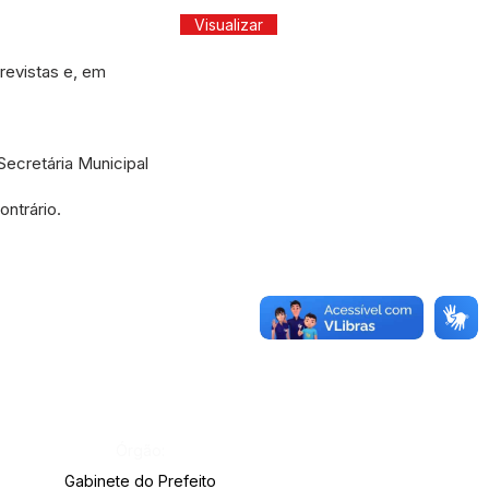
Visualizar
evistas e, em
ecretária Municipal
ntrário.
Órgão:
Gabinete do Prefeito