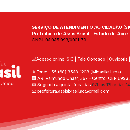
SERVIÇO DE ATENDIMENTO AO CIDADÃO (SI
Prefeitura de Assis Brasil - Estado do Acre
CNPJ. 04.045.993/0001-79
💻Acesso online: 
SIC 
| 
Fale Conosco
 | 
Ouvidoria
📱Fone: +55 (68) 
3548-1208 
(Micaelle Lima)
🏢 
AR. Raimundo Chaar, 362 - Centro, CEP 69935-
📅 Segunda a quinta-feira das 
07h às 12h e das 14
📧 
prefeitura.assisbrasil.ac
@gmail.com