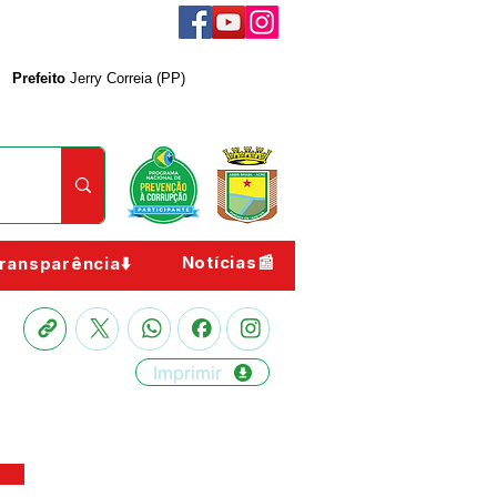
Prefeito
Jerry Correia (PP)
Notícias📰
ransparência⬇️
Imprimir