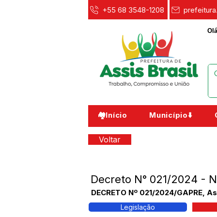
+55 68 3548-1208
prefeitur
Olá
🏘️Início
Município⬇️
Voltar
Decreto N° 021/2024 - 
DECRETO Nº 021/2024/GAPRE, Assis
Legislação