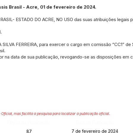
s Brasil - Acre, 01 de fevereiro de 2024.
SIL- ESTADO DO ACRE, NO USO das suas atribuições legais pr
.
A SILVA FERREIRA, para exercer o cargo em comissão “CC1” de S
il.
or na data de sua publicação, revogando-se as disposições em co
 Oficial, mas facilita a pesquisa para localizar a publicação oficial.
Página da Publicação:
Data da Publicação:
7 de fevereiro de 2024
87