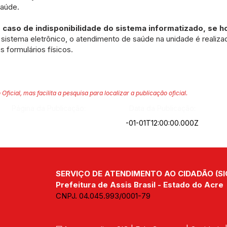
Saúde.
caso de indisponibilidade do sistema informatizado, se h
o sistema eletrônico, o atendimento de saúde na unidade é reali
s formulários físicos.
 Oficial, mas facilita a pesquisa para localizar a publicação oficial.
Página da Publicação:
Data da Publicação:
-01-01T12:00:00.000Z
SERVIÇO DE ATENDIMENTO AO CIDADÃO (SI
Prefeitura de Assis Brasil - Estado do Acre
CNPJ. 04.045.993/0001-79