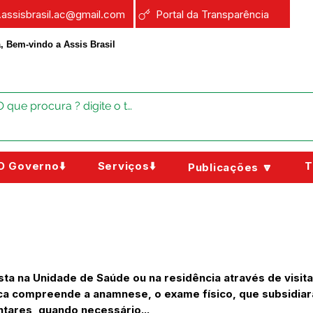
a.assisbrasil.ac@gmail.com
Portal da Transparência
, Bem-vindo a Assis Brasil
O Governo⬇️
Serviços⬇️
T
Publicações 🔽
ta na Unidade de Saúde ou na residência através de visit
gica compreende a anamnese, o exame físico, que subsidiar
tares, quando necessário...