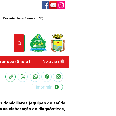
Prefeito
Jerry Correia (PP)
Notícias📰
ransparência⬇️
Imprimir
as domiciliares (equipes de saúde
á na elaboração de diagnósticos,