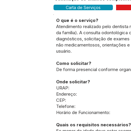
Carta de Serviços
O que é o serviço?
Atendimento realizado pelo dentista 
da família). A consulta odontológic
diagnósticos, solicitação de exame
não medicamentosos, orientações e 
usuário.
Como solicitar?
De forma presencial conforme organ
Onde solicitar?
URAP:
Endereço:
CEP:
Telefone:
Horário de Funcionamento:
Quais os requisitos necessários?
Se menor de idade deve estar acomp