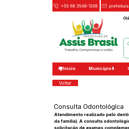
+55 68 3548-1208
prefeitur
Olá
🏘️Início
Município⬇️
Voltar
Consulta Odontológica
Atendimento realizado pelo dentis
da família). A consulta odontoló
solicitação de exames complemen