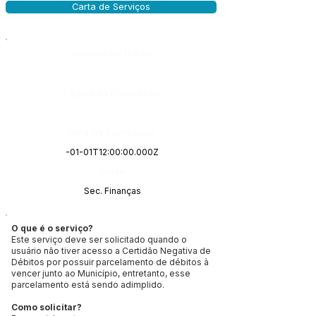
Carta de Serviços
Número do Diário:
Página da Publicação:
Data da Publicação:
-01-01T12:00:00.000Z
Órgão:
Sec. Finanças
O que é o serviço?
Este serviço deve ser solicitado quando o
usuário não tiver acesso a Certidão Negativa de
Débitos por possuir parcelamento de débitos à
vencer junto ao Município, entretanto, esse
parcelamento está sendo adimplido.
Como solicitar?