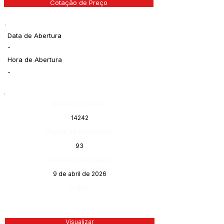
Cotação de Preço
Data de Abertura
-
Hora de Abertura
-
Número do Diário:
14242
Página da Publicação:
93
Data da Publicação:
9 de abril de 2026
Órgão:
Visualizar