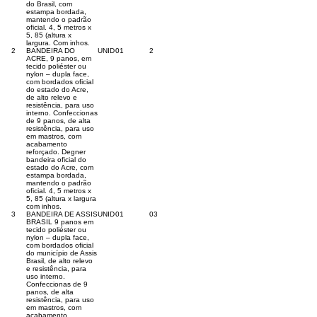
do Brasil, com
estampa bordada,
mantendo o padrão
oficial. 4, 5 metros x
5, 85 (altura x
largura. Com inhos.
2
BANDEIRA DO
UNID
01
2
ACRE, 9 panos, em
tecido poliéster ou
nylon – dupla face,
com bordados oficial
do estado do Acre,
de alto relevo e
resistência, para uso
interno. Confeccionas
de 9 panos, de alta
resistência, para uso
em mastros, com
acabamento
reforçado. Degner
bandeira oficial do
estado do Acre, com
estampa bordada,
mantendo o padrão
oficial. 4, 5 metros x
5, 85 (altura x largura
com inhos.
3
BANDEIRA DE ASSIS
UNID
01
03
BRASIL 9 panos em
tecido poliéster ou
nylon – dupla face,
com bordados oficial
do município de Assis
Brasil, de alto relevo
e resistência, para
uso interno.
Confeccionas de 9
panos, de alta
resistência, para uso
em mastros, com
acabamento