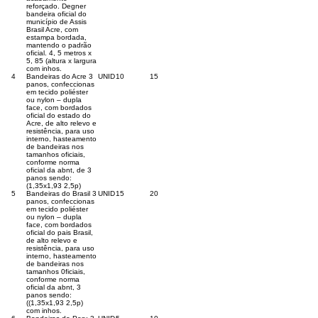
reforçado. Degner
bandeira oficial do
município de Assis
Brasil Acre, com
estampa bordada,
mantendo o padrão
oficial. 4, 5 metros x
5, 85 (altura x largura
com inhos.
4
Bandeiras do Acre 3
UNID
10
15
panos, confeccionas
em tecido poliéster
ou nylon – dupla
face, com bordados
oficial do estado do
Acre, de alto relevo e
resistência, para uso
interno, hasteamento
de bandeiras nos
tamanhos oficiais,
conforme norma
oficial da abnt, de 3
panos sendo:
(1,35x1,93 2,5p)
5
Bandeiras do Brasil 3
UNID
15
20
panos, confeccionas
em tecido poliéster
ou nylon – dupla
face, com bordados
oficial do pais Brasil,
de alto relevo e
resistência, para uso
interno, hasteamento
de bandeiras nos
tamanhos 0ficiais,
conforme norma
oficial da abnt, 3
panos sendo:
((1,35x1,93 2,5p)
com inhos.