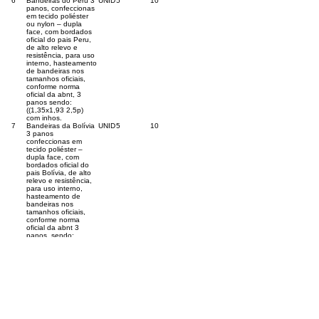
6
Bandeiras do Peru 3
UNID
5
10
panos, confeccionas
em tecido poliéster
ou nylon – dupla
face, com bordados
oficial do pais Peru,
de alto relevo e
resistência, para uso
interno, hasteamento
de bandeiras nos
tamanhos oficiais,
conforme norma
oficial da abnt, 3
panos sendo:
((1,35x1,93 2,5p)
com inhos.
7
Bandeiras da Bolívia
UNID
5
10
3 panos
confeccionas em
tecido poliéster –
dupla face, com
bordados oficial do
pais Bolívia, de alto
relevo e resistência,
para uso interno,
hasteamento de
bandeiras nos
tamanhos oficiais,
conforme norma
oficial da abnt 3
panos, sendo:
((1,35x1,93 2,5p)
com inhos.
8
Toalha de Mesa em
UNID
4
10
Tecido linho rustico
textorizado tamanho (
8 metro de
comprimento por 3, 5
de largura) 8x 3,5
conjunto 4 uma em
cada cor (verde