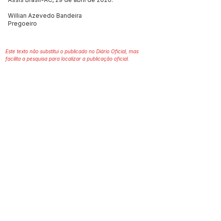
Willian Azevedo Bandeira
Pregoeiro
Este texto não substitui o publicado no Diário Oficial, mas
facilita a pesquisa para localizar a publicação oficial.
SERVIÇO DE ATENDIMENTO AO 
CIDADÃO (SIC) E OUVIDORIA
Prefeitura de Assis Brasil - Estado do 
Acre
CNPJ. 04.045.993/0001-79