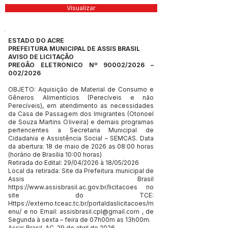
Visualizar
ESTADO DO ACRE
PREFEITURA MUNICIPAL DE ASSIS BRASIL
AVISO DE LICITAÇÃO
PREGÃO ELETRONICO Nº 90002/2026 –
002/2026
OBJETO: Aquisição de Material de Consumo e
Gêneros Alimentícios (Perecíveis e não
Perecíveis), em atendimento as necessidades
da Casa de Passagem dos Imigrantes (Otonoel
de Souza Martins Oliveira) e demais programas
pertencentes a Secretaria Municipal de
Cidadania e Assistência Social – SEMCAS. Data
da abertura: 18 de maio de 2026 as 08:00 horas
(horário de Brasília 10:00 horas)
Retirada do Edital: 29/04/2026 à 18/05/2026
Local da retirada: Site da Prefeitura municipal de
Assis Brasil
https://www.assisbrasil.ac.gov.br/licitacoes
no
site do TCE:
Https://externo.tceac.tc.br/portaldaslicitacoes/m
enu/
e no Email:
assisbrasil.cpl@gmail.com
, de
Segunda à sexta – feira de 07h00m as 13h00m.
Assis Brasil-AC, 29 de abril de 2026.