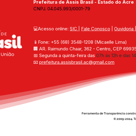
Prefeitura de Assis Brasil - Estado do Acre
CNPJ. 04.045.993/0001-79
💻Acesso online: 
SIC 
| 
Fale Conosco
 | 
Ouvidoria
📱Fone: +55 (68) 
3548-1208 
(Micaelle Lima)
🏢 
AR. Raimundo Chaar, 362 - Centro, CEP 69935-
📅 Segunda a quinta-feira das 
07h às 12h e das 14
📧 
prefeitura.assisbrasil.ac
@gmail.com
Ferramenta de Transparência constr
© 2009-2024. To