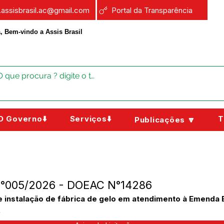
a.assisbrasil.ac@gmail.com
Portal da Transparência
, Bem-vindo a Assis Brasil
O Governo⬇️
Serviços⬇️
T
Publicações 🔽
 N°005/2026 - DOEAC N°14286
 e instalação de fábrica de gelo em atendimento à Emenda 
.