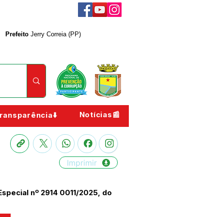
Prefeito
Jerry Correia (PP)
Notícias📰
ransparência⬇️
Imprimir
Especial nº 2914 0011/2025, do