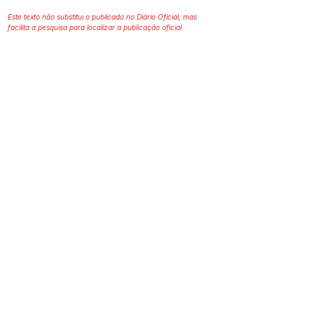
Este texto não substitui o publicado no Diário Oficial, mas
facilita a pesquisa para localizar a publicação oficial.
SERVIÇO DE ATENDIMENTO AO 
CIDADÃO (SIC) E OUVIDORIA
Prefeitura de Assis Brasil - Estado do 
Acre
CNPJ. 04.045.993/0001-79
💻Acesso online: 
SIC 
| 
Fale Conosco
 | 