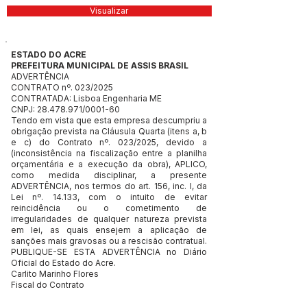
Visualizar
ESTADO DO ACRE
PREFEITURA MUNICIPAL DE ASSIS BRASIL
ADVERTÊNCIA
CONTRATO nº. 023/2025
CONTRATADA: Lisboa Engenharia ME
CNPJ:
28.478.971
/0001-60
Tendo em vista que esta empresa descumpriu a
obrigação prevista na Cláusula Quarta (itens a, b
e c) do Contrato nº. 023/2025, devido a
(inconsistência na fiscalização entre a planilha
orçamentária e a execução da obra), APLICO,
como medida disciplinar, a presente
ADVERTÊNCIA, nos termos do art. 156, inc. I, da
Lei nº. 14.133, com o intuito de evitar
reincidência ou o cometimento de
irregularidades de qualquer natureza prevista
em lei, as quais ensejem a aplicação de
sanções mais gravosas ou a rescisão contratual.
PUBLIQUE-SE ESTA ADVERTÊNCIA no Diário
Oficial do Estado do Acre.
Carlito Marinho Flores
Fiscal do Contrato