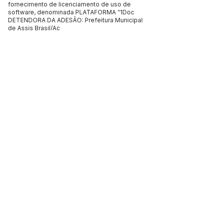
fornecimento de licenciamento de uso de
software, denominada PLATAFORMA “1Doc
DETENDORA DA ADESÃO: Prefeitura Municipal
de Assis Brasil/Ac
VIGÊNCIA DA ATA: 12 meses.
DATA DA ADESÃO: 06 de novembro de 2023
Jerry Correia Marinho
Prefeito de Assis Brasil/Acre
Este texto não substitui o publicado no Diário Oficial, mas
facilita a pesquisa para localizar a publicação oficial.
SERVIÇO DE ATENDIMENTO AO 