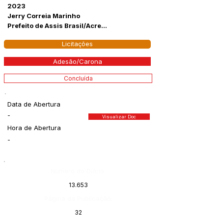
2023
Jerry Correia Marinho
Prefeito de Assis Brasil/Acre...
Licitações
Adesão/Carona
Concluída
Data de Abertura
-
Visualizar Doc
Hora de Abertura
-
Número do Diário:
13.653
Página da Publicação:
32