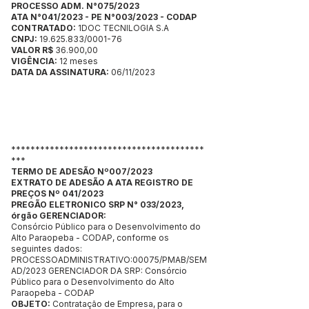
PROCESSO ADM. N°075/2023
ATA N°041/2023 - PE N°003/2023 - CODAP
CONTRATADO:
1DOC TECNILOGIA S.A
CNPJ:
19.625.833/0001-76
VALOR R$
36.900,00
VIGÊNCIA:
12 meses
DATA DA ASSINATURA:
06/11/2023
****************************************
***
TERMO DE ADESÃO Nº007/2023
EXTRATO DE ADESÃO A ATA REGISTRO DE
PREÇOS Nº 041/2023
PREGÃO ELETRONICO SRP N° 033/2023,
órgão GERENCIADOR:
Consórcio Público para o Desenvolvimento do
Alto Paraopeba - CODAP, conforme os
seguintes dados:
PROCESSOADMINISTRATIVO:00075/PMAB/SEM
AD/2023 GERENCIADOR DA SRP: Consórcio
Público para o Desenvolvimento do Alto
Paraopeba - CODAP
OBJETO:
Contratação de Empresa, para o