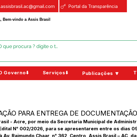
a.assisbrasil.ac@gmail.com
Portal da Transparência
, Bem-vindo a Assis Brasil
O Governo⬇️
Serviços⬇️
T
Publicações 🔽
CAÇÃO PARA ENTREGA DE DOCUMENTAÇÃ
rasil - Acre, por meio da Secretaria Municipal de Adminis
Edital N° 002/2026, para se apresentarem entre os dias 09,
 à Av. Raimundo Chaar, n° 362, Centro, Assis Brasil – AC, 