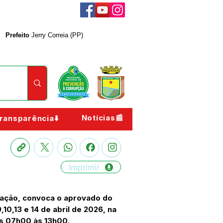
Prefeito
Jerry Correia (PP)
Notícias📰
ransparência⬇️
Imprimir
O
tração, convoca o aprovado do
10,13 e 14 de abril de 2026, na
das 07h00 às 13h00.