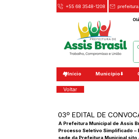
+55 68 3548-1208
prefeitur
Olá
🏘️Início
Município⬇️
Voltar
03º EDITAL DE CONVO
A Prefeitura Municipal de Assis B
Processo Seletivo Simplificado – 
sede da Prefeitura Municipal sito