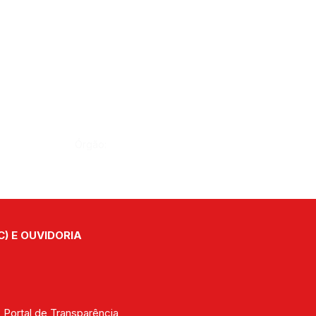
Órgão:
C) E OUVIDORIA
| 
Portal de Transparência