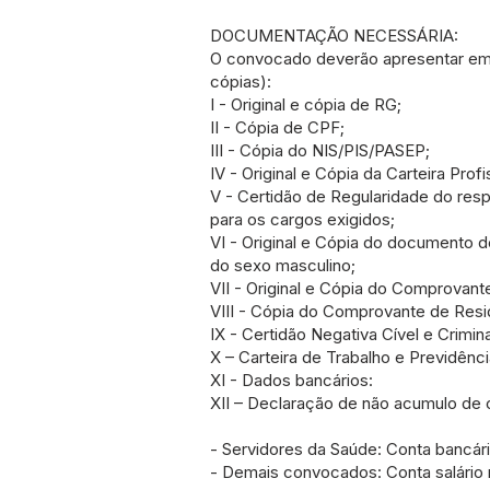
DOCUMENTAÇÃO NECESSÁRIA:
O convocado deverão apresentar em 
cópias):
I - Original e cópia de RG;
II - Cópia de CPF;
III - Cópia do NIS/PIS/PASEP;
IV - Original e Cópia da Carteira Pro
V - Certidão de Regularidade do res
para os cargos exigidos;
VI - Original e Cópia do documento de
do sexo masculino;
VII - Original e Cópia do Comprovant
VIII - Cópia do Comprovante de Resid
IX - Certidão Negativa Cível e Crimi
X – Carteira de Trabalho e Previdênc
XI - Dados bancários:
XII – Declaração de não acumulo de
- Servidores da Saúde: Conta bancári
- Demais convocados: Conta salário 