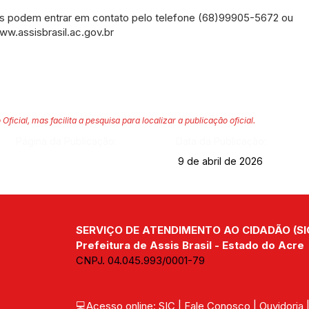
os podem entrar em contato pelo telefone (68)99905-5672 ou
ww.assisbrasil.ac.gov.br
 Oficial, mas facilita a pesquisa para localizar a publicação oficial.
Página da Publicação:
Data da Publicação:
9 de abril de 2026
SERVIÇO DE ATENDIMENTO AO CIDADÃO (SI
Prefeitura de Assis Brasil - Estado do Acre
CNPJ. 04.045.993/0001-79
💻Acesso online: 
SIC 
| 
Fale Conosco
 | 
Ouvidoria