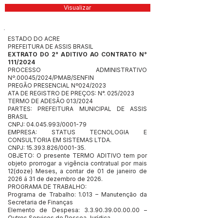
Visualizar
ESTADO DO ACRE
PREFEITURA DE ASSIS BRASIL
EXTRATO DO 2° ADITIVO AO CONTRATO N°
111/2024
PROCESSO ADMINISTRATIVO
Nº.00045/2024/PMAB/SENFIN
PREGÃO PRESENCIAL Nº024/2023
ATA DE REGISTRO DE PREÇOS: N°. 025/2023
TERMO DE ADESÃO 013/2024
PARTES: PREFEITURA MUNICIPAL DE ASSIS
BRASIL
CNPJ:
04.045.993
/0001-79
EMPRESA: STATUS TECNOLOGIA E
CONSULTORIA EM SISTEMAS LTDA.
CNPJ:
15.393.826
/0001-35.
OBJETO: O presente TERMO ADITIVO tem por
objeto prorrogar a vigência contratual por mais
12(doze) Meses, a contar de 01 de janeiro de
2026 á 31 de dezembro de 2026.
PROGRAMA DE TRABALHO:
Programa de Trabalho: 1.013 – Manutenção da
Secretaria de Finanças
Elemento de Despesa:
3.3.90.39.00.00.00
–
Outros Serviços de Pessoa Jurídica