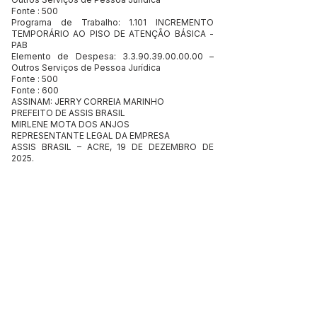
Fonte : 500
Programa de Trabalho: 1.101 INCREMENTO
TEMPORÁRIO AO PISO DE ATENÇÃO BÁSICA -
PAB
Elemento de Despesa:
3.3.90.39.00.00.00
–
Outros Serviços de Pessoa Jurídica
Fonte : 500
Fonte : 600
ASSINAM: JERRY CORREIA MARINHO
PREFEITO DE ASSIS BRASIL
MIRLENE MOTA DOS ANJOS
REPRESENTANTE LEGAL DA EMPRESA
ASSIS BRASIL – ACRE, 19 DE DEZEMBRO DE
2025.
Este texto não substitui o publicado no Diário Oficial, mas
facilita a pesquisa para localizar a publicação oficial.