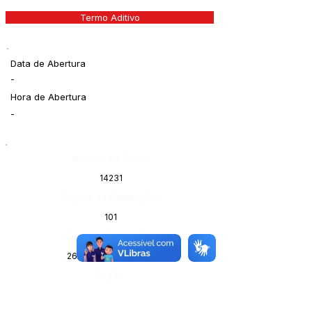
Termo Aditivo
Data de Abertura
-
Hora de Abertura
-
Número do Diário:
14231
Página da Publicação:
101
Data da Publicação:
26 de março de 2026
Órgão: