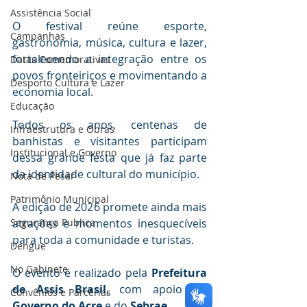
Assistência Social
O festival reúne esporte, 
Campanhas
gastronomia, música, cultura e lazer, 
fortalecendo a integração entre os 
Datas Comemorativas
povos fronteiriços e movimentando a 
Desporto Cultura e Lazer
economia local. 
Educação
Todos os anos, centenas de 
Infraestrutura e Obras
banhistas e visitantes participam 
Institucional e Governo
dessa grande festa que já faz parte 
da identidade cultural do município.
Nota de Pesar
Patrimônio Municipal
A edição de 2026 promete ainda mais 
Segurança Publica
atrações e momentos inesquecíveis 
para toda a comunidade e turistas.
Dengue
No Gabinete
O evento é realizado pela 
Prefeitura 
de Assis Brasil
, com apoio do 
Convênios e Parcerias
Governo do Acre
 e do 
Sebrae
.