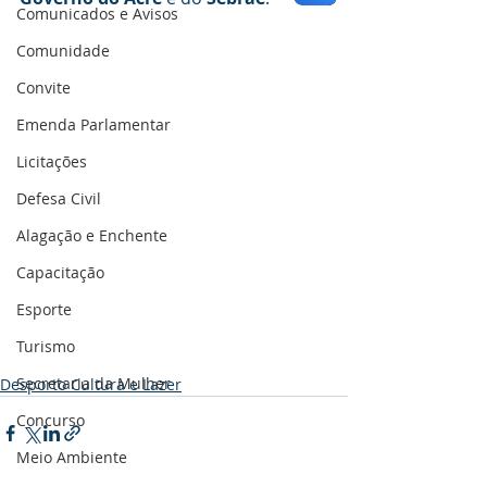
Comunicados e Avisos
Comunidade
Convite
Emenda Parlamentar
Licitações
Defesa Civil
Alagação e Enchente
Capacitação
Esporte
Turismo
Secretaria da Mulher
Desporto Cultura e Lazer
Concurso
Meio Ambiente