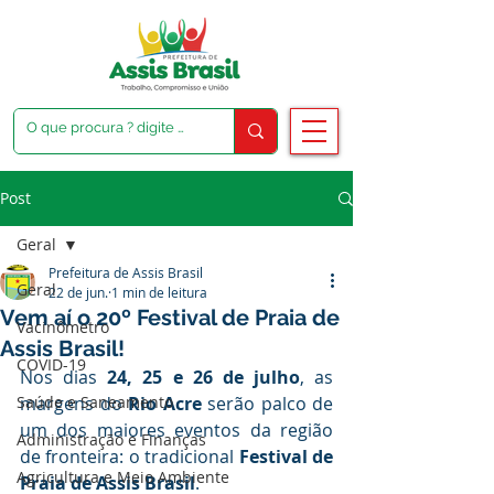
Post
Geral
Prefeitura de Assis Brasil
Geral
22 de jun.
1 min de leitura
Vem aí o 20º Festival de Praia de
Vacinômetro
Assis Brasil!
COVID-19
Nos dias 
24, 25 e 26 de julho
, as 
Saúde e Saneamento
margens do 
Rio Acre
 serão palco de 
um dos maiores eventos da região 
Administração e Finanças
de fronteira: o tradicional 
Festival de 
Agricultura e Meio Ambiente
Praia de Assis Brasil
.