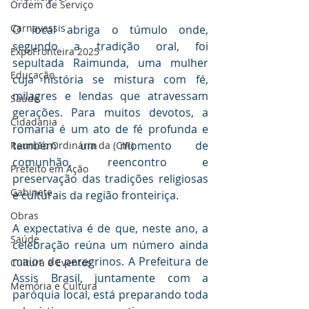
Ordem de Serviço
Carnavassis
O local abriga o túmulo onde, 
segundo a tradição oral, foi 
ExpoFronteira 2025
sepultada Raimunda, uma mulher 
Educação
cuja história se mistura com fé, 
milagres e lendas que atravessam 
Saúde
gerações. Para muitos devotos, a 
Cidadania
romaria é um ato de fé profunda e 
também um momento de 
Reunião Ordinária da (CIR)
comunhão, reencontro e 
Prefeito em Ação
preservação das tradições religiosas 
Gabinete
e culturais da região fronteiriça.
Obras
A expectativa é de que, neste ano, a 
Saúde
celebração reúna um número ainda 
maior de peregrinos. A Prefeitura de 
Cultura e Eventos
Assis Brasil, juntamente com a 
Memória e Cultura
paróquia local, está preparando toda 