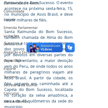
Raimunda do Bom Sucesso. O evento 
Comunicados e Avisos
acontece na próxima sexta-feira, 15, 
Comunidade
no município de Assis Brasil, e deve 
Convite
reunir milhares de fiéis.
Emenda Parlamentar
Santa Raimunda do Bom Sucesso, 
Licitações
também chamada de Alma do Bom 
Sucesso e conhecida como protetora 
Defesa Civil
dos povos da floresta, é venerada 
Alagação e Enchente
por devotos em diversas partes do 
Acre. No entanto, a maior devoção 
Capacitação
vem do Peru, de onde todos os anos 
Esporte
milhares de peregrinos viajam até 
Turismo
Assis Brasil. A partir da cidade, os 
fiéis seguem em caminhada até a 
Secretaria da Mulher
Capela do Bom Sucesso, localizada 
Concurso
no coração da selva amazônica, a 
cerca de 40 quilômetros da sede do 
Meio Ambiente
município.