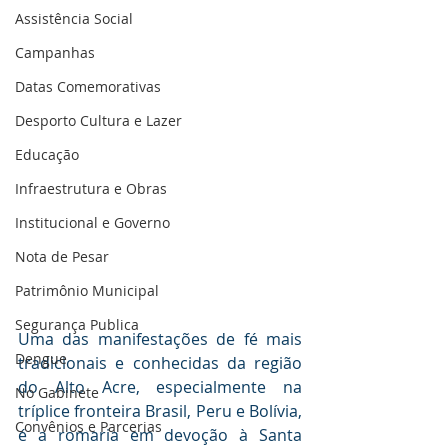
Assistência Social
Campanhas
Datas Comemorativas
Desporto Cultura e Lazer
Educação
Infraestrutura e Obras
Institucional e Governo
Nota de Pesar
Patrimônio Municipal
Segurança Publica
Uma das manifestações de fé mais 
Dengue
tradicionais e conhecidas da região 
do Alto Acre, especialmente na 
No Gabinete
tríplice fronteira Brasil, Peru e Bolívia, 
Convênios e Parcerias
é a romaria em devoção à Santa 