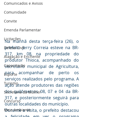
Comunicados e Avisos
Comunidade
Convite
Emenda Parlamentar
Licitações
Na manhã desta terça-feira (26), o 
prefeito Jerry Correia esteve na BR-
Defesa Civil
317, km 08, na propriedade do 
Alagação e Enchente
produtor Thioca, acompanhado do 
Capacitação
secretário municipal de Agricultura, 
para acompanhar de perto os 
Esporte
serviços realizados pelo programa. A 
Turismo
ação atende produtores das regiões 
dos quilômetros 08, 07 e 04 da BR-
Secretaria da Mulher
317, e posteriormente seguirá para 
Concurso
outras localidades do município.
Meio Ambiente
Durante a visita, o prefeito destacou 
a felicidade em ver o programa 