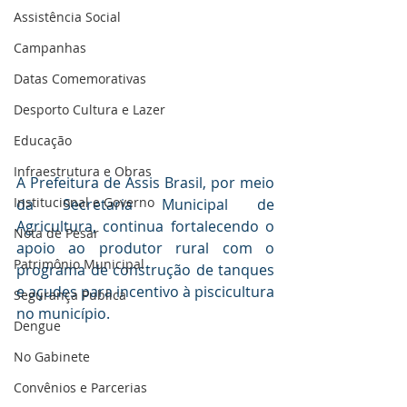
Assistência Social
Campanhas
Datas Comemorativas
Desporto Cultura e Lazer
Educação
Infraestrutura e Obras
A Prefeitura de Assis Brasil, por meio 
Institucional e Governo
da Secretaria Municipal de 
Agricultura, continua fortalecendo o 
Nota de Pesar
apoio ao produtor rural com o 
Patrimônio Municipal
programa de construção de tanques 
e açudes para incentivo à piscicultura 
Segurança Publica
no município.
Dengue
No Gabinete
Convênios e Parcerias