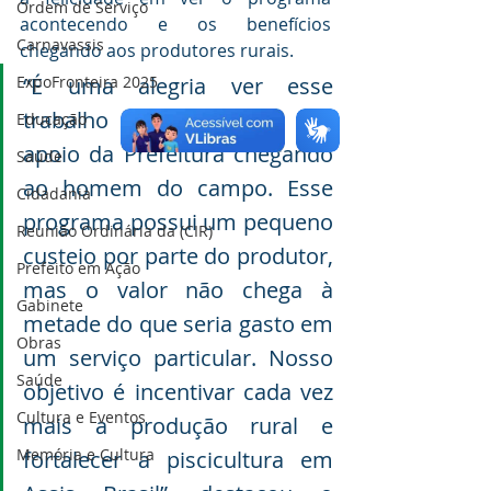
Ordem de Serviço
acontecendo e os benefícios 
Carnavassis
chegando aos produtores rurais.
ExpoFronteira 2025
“É uma alegria ver esse 
trabalho sendo realizado e o 
Educação
apoio da Prefeitura chegando 
Saúde
ao homem do campo. Esse 
Cidadania
programa possui um pequeno 
Reunião Ordinária da (CIR)
custeio por parte do produtor, 
Prefeito em Ação
mas o valor não chega à 
Gabinete
metade do que seria gasto em 
Obras
um serviço particular. Nosso 
Saúde
objetivo é incentivar cada vez 
Cultura e Eventos
mais a produção rural e 
Memória e Cultura
fortalecer a piscicultura em 