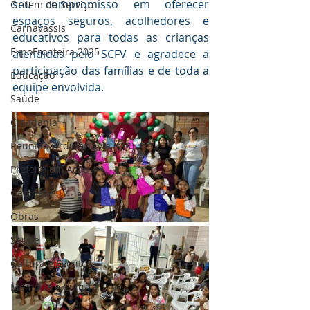
seu compromisso em oferecer 
Ordem de Serviço
espaços seguros, acolhedores e 
Carnavassis
educativos para todas as crianças 
ExpoFronteira 2025
atendidas pelo SCFV e agradece a 
participação das famílias e de toda a 
Educação
equipe envolvida.
Saúde
Cidadania
Reunião Ordinária da (CIR)
Prefeito em Ação
Gabinete
Obras
Saúde
Cultura e Eventos
Memória e Cultura