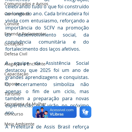
Comunicados e Avisos
celebrando tudo o que foi construído 
ao longo do ano. Cada brincadeira foi 
Comunidade
vivida com entusiasmo, reforçando a 
Convite
importância do SCFV na promoção 
Emenda Parlamentar
do desenvolvimento social, da 
convivência comunitária e do 
Licitações
fortalecimento dos laços afetivos.
Defesa Civil
A equipe da Assistência Social 
Alagação e Enchente
destacou que 2025 foi um ano de 
Capacitação
grandes aprendizagens e conquistas. 
O encerramento simboliza não 
Esporte
apenas o fim de um ciclo, mas 
Turismo
também a preparação para novas 
Secretaria da Mulher
experiências que virão no próximo 
ano.
Concurso
Meio Ambiente
A Prefeitura de Assis Brasil reforça 