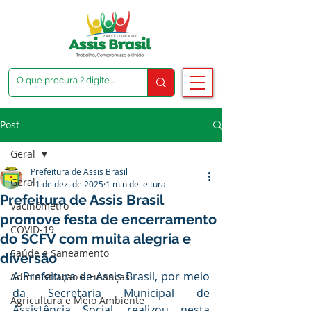
Post
Geral
Prefeitura de Assis Brasil
Geral
11 de dez. de 2025
1 min de leitura
Prefeitura de Assis Brasil
Vacinômetro
promove festa de encerramento
COVID-19
do SCFV com muita alegria e
Saúde e Saneamento
diversão
A Prefeitura de Assis Brasil, por meio 
Administração e Finanças
da Secretaria Municipal de 
Agricultura e Meio Ambiente
Assistência Social, realizou nesta 