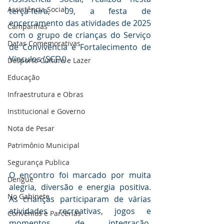
Assistência Social
terça-feira, 09, a festa de 
encerramento das atividades de 2025 
Campanhas
com o grupo de crianças do Serviço 
Datas Comemorativas
de Convivência e Fortalecimento de 
Vínculos (SCFV).
Desporto Cultura e Lazer
Educação
Infraestrutura e Obras
Institucional e Governo
Nota de Pesar
Patrimônio Municipal
Segurança Publica
O encontro foi marcado por muita 
Dengue
alegria, diversão e energia positiva. 
No Gabinete
As crianças participaram de várias 
atividades recreativas, jogos e 
Convênios e Parcerias
momentos de integração, 