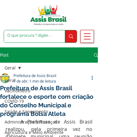
Post
Geral
Prefeitura de Assis Brasil
Geral
7 de abr.
1 min de leitura
Prefeitura de Assis Brasil
Vacinômetro
fortalece o esporte com criação
COVID-19
do Conselho Municipal e
Saúde e Saneamento
programa Bolsa Atleta
	A Prefeitura de Assis Brasil 
Administração e Finanças
realizou, pela primeira vez no 
Agricultura e Meio Ambiente
gabinete municipal, uma reunião 