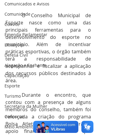
Comunicados e Avisos
Comunidade
	O Conselho Municipal de 
Esporte nasce como uma das 
Convite
principais ferramentas para o 
Emenda Parlamentar
desenvolvimento do esporte no 
município. Além de incentivar 
Licitações
práticas esportivas, o órgão também 
Defesa Civil
terá a responsabilidade de 
Alagação e Enchente
acompanhar e fiscalizar a aplicação 
dos recursos públicos destinados à 
Capacitação
área. 
Esporte
	Durante o encontro, que 
Turismo
contou com a presença de alguns 
Secretaria da Mulher
membros do conselho, também foi 
reforçada a criação do programa 
Concurso
Bolsa Atleta. A iniciativa garante 
Meio Ambiente
apoio financeiro a atletas que 