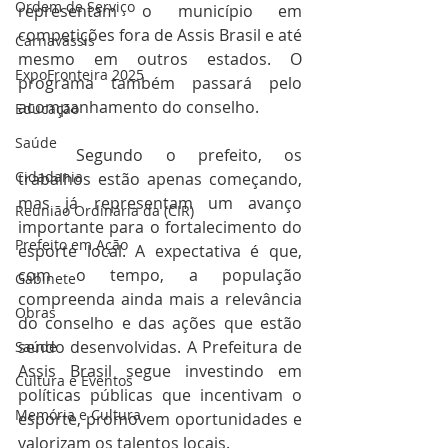
Ordem de Serviço
representam o município em 
competições fora de Assis Brasil e até 
Carnavassis
mesmo em outros estados. O 
ExpoFronteira 2025
programa também passará pelo 
acompanhamento do conselho. 
Educação
Saúde
	Segundo o prefeito, os 
Cidadania
trabalhos estão apenas começando, 
mas já representam um avanço 
Reunião Ordinária da (CIR)
importante para o fortalecimento do 
Prefeito em Ação
esporte local. A expectativa é que, 
com o tempo, a população 
Gabinete
compreenda ainda mais a relevância 
Obras
do conselho e das ações que estão 
sendo desenvolvidas. A Prefeitura de 
Saúde
Assis Brasil segue investindo em 
Cultura e Eventos
políticas públicas que incentivam o 
Memória e Cultura
esporte, promovem oportunidades e 
valorizam os talentos locais.