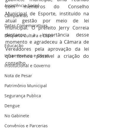
Assistência Social
com membros do Conselho 
Municipal de Esporte, instituído na 
Campanhas
atual gestão por meio de lei 
Datas Comemorativas
municipal. O prefeito Jerry Correia 
destacou a importância desse 
Desporto Cultura e Lazer
momento e agradeceu à Câmara de 
Educação
Vereadores pela aprovação da lei 
Infraestrutura e Obras
que tornou possível a criação do 
conselho. 
Institucional e Governo
Nota de Pesar
Patrimônio Municipal
Segurança Publica
Dengue
No Gabinete
Convênios e Parcerias