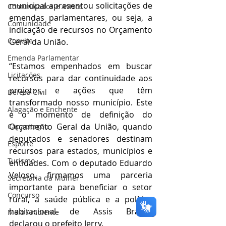
municipal apresentou solicitações de 
Comunicados e Avisos
emendas parlamentares, ou seja, a 
Comunidade
indicação de recursos no Orçamento 
Convite
Geral da União.
Emenda Parlamentar
“Estamos empenhados em buscar 
Licitações
recursos para dar continuidade aos 
projetos e ações que têm 
Defesa Civil
transformado nosso município. Este 
Alagação e Enchente
é o momento de definição do 
Orçamento Geral da União, quando 
Capacitação
deputados e senadores destinam 
Esporte
recursos para estados, municípios e 
Turismo
entidades. Com o deputado Eduardo 
Veloso, firmamos uma parceria 
Secretaria da Mulher
importante para beneficiar o setor 
Concurso
rural, a saúde pública e a política 
habitacional de Assis Brasil”, 
Meio Ambiente
declarou o prefeito Jerry.