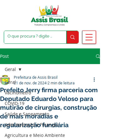
Post
Geral
Prefeitura de Assis Brasil
Geral
21 de nov. de 2024
2 min de leitura
Prefeito Jerry firma parceria com
Vacinômetro
Deputado Eduardo Veloso para
COVID-19
mutirão de cirurgias, construção
Saúde e Saneamento
de mais moradias e
regularização fundiária
Administração e Finanças
Agricultura e Meio Ambiente