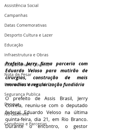
Assistência Social
Campanhas
Datas Comemorativas
Desporto Cultura e Lazer
Educação
Infraestrutura e Obras
Prefeito Jerry firma parceria com 
Institucional e Governo
Eduardo Veloso para mutirão de 
Nota de Pesar
cirurgias, construção de mais 
moradias e regularização fundiária
Patrimônio Municipal
Segurança Publica
O prefeito de Assis Brasil, Jerry 
Dengue
Correia, reuniu-se com o deputado 
federal Eduardo Veloso na última 
No Gabinete
quinta-feira, dia 21, em Rio Branco. 
Convênios e Parcerias
Durante o encontro, o gestor 