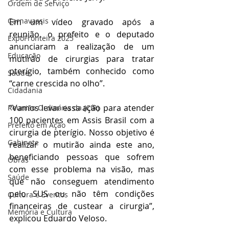
Ordem de Serviço
Carnavassis
Em um vídeo gravado após a 
reunião, o prefeito e o deputado 
ExpoFronteira 2025
anunciaram a realização de um 
Educação
mutirão de cirurgias para tratar 
pterígio, também conhecido como 
Saúde
“carne crescida no olho”.
Cidadania
“Vamos levar essa ação para atender 
Reunião Ordinária da (CIR)
100 pacientes em Assis Brasil com a 
Prefeito em Ação
cirurgia de pterígio. Nosso objetivo é 
Gabinete
realizar o mutirão ainda este ano, 
beneficiando pessoas que sofrem 
Obras
com esse problema na visão, mas 
Saúde
que não conseguem atendimento 
pelo SUS ou não têm condições 
Cultura e Eventos
financeiras de custear a cirurgia”, 
Memória e Cultura
explicou Eduardo Veloso.