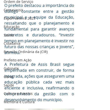
Ordem de Serviço
O prefeito destacou a importância do 
Carnavassis
diálogo constante entre a gestão 
municipal e a equipe da Educação, 
ExpoFronteira 2025
ressaltando que o planejamento é 
Educação
fundamental para garantir avanços 
concretos e duradouros. “Investir 
Saúde
tempo em planejamento é investir no 
Cidadania
futuro das nossas crianças e jovens”, 
Reunião Ordinária da (CIR)
afirmou.
Prefeito em Ação
A Prefeitura de Assis Brasil segue 
Gabinete
empenhada em construir, de forma 
integrada, ações que assegurem uma 
Obras
educação pública cada vez mais 
Saúde
eficiente e inclusiva, reafirmando o 
Cultura e Eventos
compromisso da gestão com o 
desenvolvimento do município.
Memória e Cultura