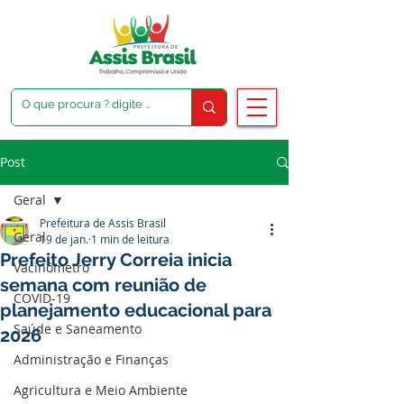
Post
Geral
Prefeitura de Assis Brasil
Geral
19 de jan.
1 min de leitura
Prefeito Jerry Correia inicia
Vacinômetro
semana com reunião de
COVID-19
planejamento educacional para
Saúde e Saneamento
2026
Administração e Finanças
Agricultura e Meio Ambiente