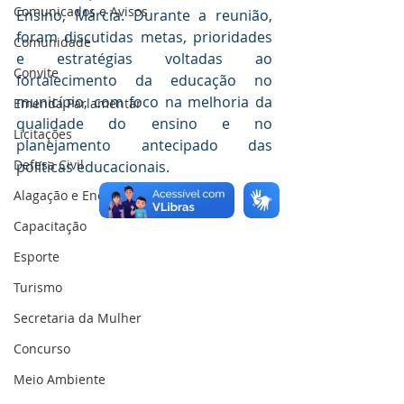
Comunicados e Avisos
Ensino, Márcia. Durante a reunião, 
foram discutidas metas, prioridades 
Comunidade
e estratégias voltadas ao 
Convite
fortalecimento da educação no 
município, com foco na melhoria da 
Emenda Parlamentar
qualidade do ensino e no 
Licitações
planejamento antecipado das 
Defesa Civil
políticas educacionais.
Alagação e Enchente
Capacitação
Esporte
Turismo
Secretaria da Mulher
Concurso
Meio Ambiente