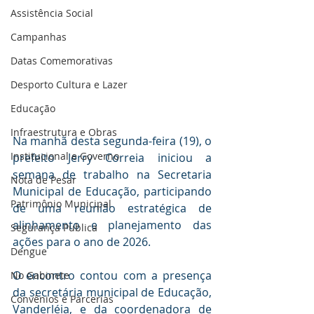
Assistência Social
Campanhas
Datas Comemorativas
Desporto Cultura e Lazer
Educação
Infraestrutura e Obras
Na manhã desta segunda-feira (19), o 
Institucional e Governo
prefeito Jerry Correia iniciou a 
semana de trabalho na Secretaria 
Nota de Pesar
Municipal de Educação, participando 
Patrimônio Municipal
de uma reunião estratégica de 
alinhamento e planejamento das 
Segurança Publica
ações para o ano de 2026.
Dengue
O encontro contou com a presença 
No Gabinete
da secretária municipal de Educação, 
Convênios e Parcerias
Vanderléia, e da coordenadora de 