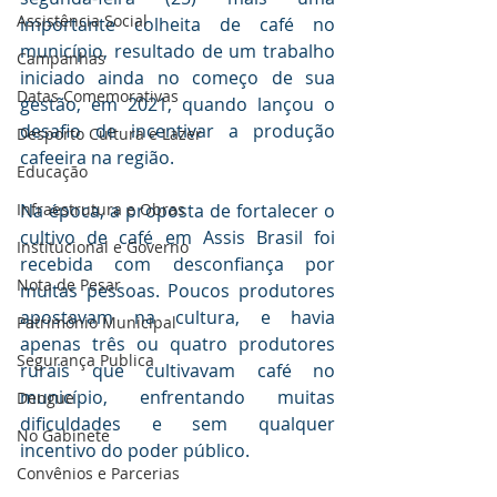
Assistência Social
importante colheita de café no 
município, resultado de um trabalho 
Campanhas
iniciado ainda no começo de sua 
Datas Comemorativas
gestão, em 2021, quando lançou o 
desafio de incentivar a produção 
Desporto Cultura e Lazer
cafeeira na região.
Educação
Infraestrutura e Obras
Na época, a proposta de fortalecer o 
cultivo de café em Assis Brasil foi 
Institucional e Governo
recebida com desconfiança por 
Nota de Pesar
muitas pessoas. Poucos produtores 
apostavam na cultura, e havia 
Patrimônio Municipal
apenas três ou quatro produtores 
Segurança Publica
rurais que cultivavam café no 
município, enfrentando muitas 
Dengue
dificuldades e sem qualquer 
No Gabinete
incentivo do poder público.
Convênios e Parcerias