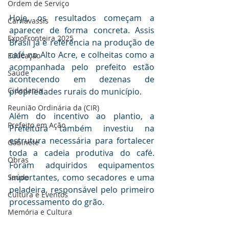
Ordem de Serviço
Hoje, os resultados começam a 
Carnavassis
aparecer de forma concreta. Assis 
ExpoFronteira 2025
Brasil já é referência na produção de 
café no Alto Acre, e colheitas como a 
Educação
acompanhada pelo prefeito estão 
Saúde
acontecendo em dezenas de 
Cidadania
propriedades rurais do município.
Reunião Ordinária da (CIR)
Além do incentivo ao plantio, a 
Prefeito em Ação
Prefeitura também investiu na 
estrutura necessária para fortalecer 
Gabinete
toda a cadeia produtiva do café. 
Obras
Foram adquiridos equipamentos 
importantes, como secadores e uma 
Saúde
peladeira, responsável pelo primeiro 
Cultura e Eventos
processamento do grão.
Memória e Cultura