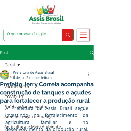
Post
Geral
Prefeitura de Assis Brasil
Geral
6 de jul.
2 min de leitura
Prefeito Jerry Correia acompanha
Vacinômetro
construção de tanques e açudes
COVID-19
para fortalecer a produção rural
Saúde e Saneamento
A Prefeitura de Assis Brasil segue 
investindo no fortalecimento da 
Administração e Finanças
agricultura familiar e no 
Agricultura e Meio Ambiente
desenvolvimento da produção rural. 