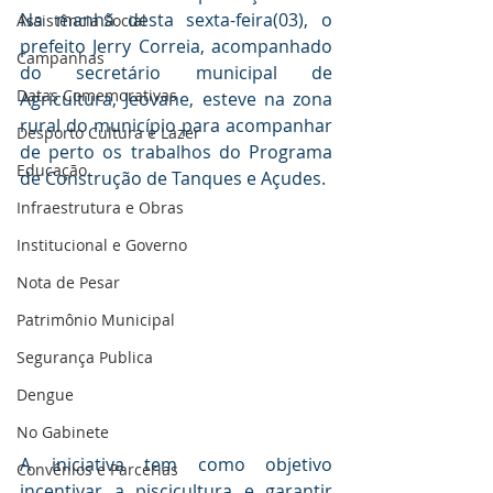
Na manhã desta sexta-feira(03), o 
Assistência Social
prefeito Jerry Correia, acompanhado 
Campanhas
do secretário municipal de 
Datas Comemorativas
Agricultura, Jeovane, esteve na zona 
rural do município para acompanhar 
Desporto Cultura e Lazer
de perto os trabalhos do Programa 
Educação
de Construção de Tanques e Açudes.
Infraestrutura e Obras
Institucional e Governo
Nota de Pesar
Patrimônio Municipal
Segurança Publica
Dengue
No Gabinete
A iniciativa tem como objetivo 
Convênios e Parcerias
incentivar a piscicultura e garantir 