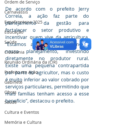
Ordem de Serviço
De acordo com o prefeito Jerry 
Carnavassis
Correia, a ação faz parte do 
ExpoFronteira 2025
planejamento da gestão para 
fortalecer o setor produtivo e 
Educação
incentivar quem vive da agricultura. 
Saúde
“Estamos avançando conforme o 
nosso planejamento, investindo 
Cidadania
diretamente no produtor rural. 
Reunião Ordinária da (CIR)
Existe uma pequena contrapartida 
Prefeito em Ação
por parte do agricultor, mas o custo 
é muito inferior ao valor cobrado por 
Gabinete
serviços particulares, permitindo que 
Obras
mais famílias tenham acesso a esse 
benefício”, destacou o prefeito.
Saúde
Cultura e Eventos
Memória e Cultura