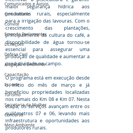
Comunicados e Avisos
maior segurança hídrica aos 
produtores rurais, especialmente 
Comunidade
para a irrigação das lavouras. Com o 
Convite
crescimento das plantações, 
Emenda Parlamentar
principalmente da cultura do café, a 
disponibilidade de água tornou-se 
Licitações
essencial para assegurar uma 
Defesa Civil
produção de qualidade e aumentar a 
produtividade no campo.
Alagação e Enchente
Capacitação
O programa está em execução desde 
Esporte
o início do mês de março e já 
beneficiou propriedades localizadas 
Turismo
nos ramais do Km 08 e Km 07. Nesta 
Secretaria da Mulher
etapa, os serviços avançam entre os 
quilômetros 07 e 06, levando mais 
Concurso
infraestrutura e oportunidades aos 
Meio Ambiente
produtores rurais.