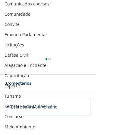
Comunicados e Avisos
Comunidade
Convite
Emenda Parlamentar
Licitações
Defesa Civil
Alagação e Enchente
Capacitação
Comentários
Esporte
Turismo
Secretaria da Mulher
Parabéns, Acre! 64 anos
12 de junho: Fel
Escreva um comentário
de conquistas e
dos Namorados
Concurso
esperança
Meio Ambiente