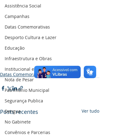
Assistência Social
Campanhas
Datas Comemorativas
Desporto Cultura e Lazer
Educação
Infraestrutura e Obras
Institucional e Governo
Datas Comemorativas
Nota de Pesar
Patrimônio Municipal
Segurança Publica
Posts recentes
Ver tudo
Dengue
No Gabinete
Convênios e Parcerias