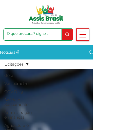
Notícias📰
Licitações
Geral
Vacinômetro
COVID-19
Saúde e
Saneamento
Administração
e Finanças
Agricultura e