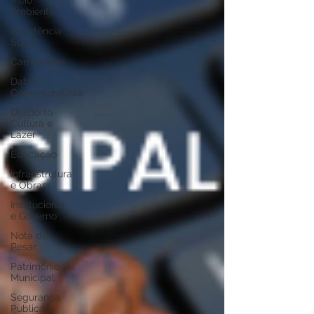
Meio
Ambiente
Assistência
Social
Campanhas
Datas
Comemorativas
Desporto
Cultura e
Lazer
Educação
Infraestrutura
e Obras
Institucional
e Governo
Nota de
Pesar
Patrimônio
Municipal
Segurança
Publica