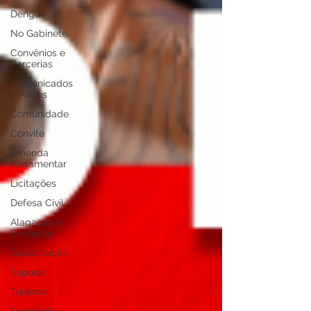
Dengue
No Gabinete
Convênios e
Parcerias
Comunicados
e Avisos
Comunidade
Convite
Emenda
Parlamentar
Licitações
Defesa Civil
Alagação e
Enchente
Capacitação
Esporte
Turismo