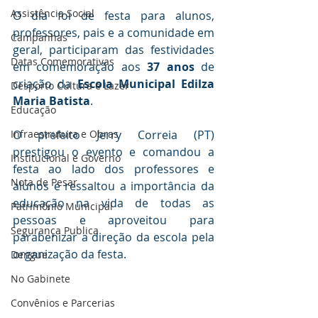
Assistência Social
O dia foi de festa para alunos, 
professores, pais e a comunidade em 
Campanhas
geral, participaram das festividades 
Datas Comemorativas
em comemoração aos 
37 anos 
de 
criação da 
Escola Municipal Edilza 
Desporto Cultura e Lazer
Maria Batista
.
Educação
Infraestrutura e Obras
O prefeito Jerry Correia (PT) 
prestigou o evento e comandou a 
Institucional e Governo
festa ao lado dos professores e 
Nota de Pesar
alunos e ressaltou a importância da 
educação na vida de todas as 
Patrimônio Municipal
pessoas e aproveitou para 
Segurança Publica
parabenizar a direção da escola pela 
organização da festa.
Dengue
No Gabinete
Convênios e Parcerias