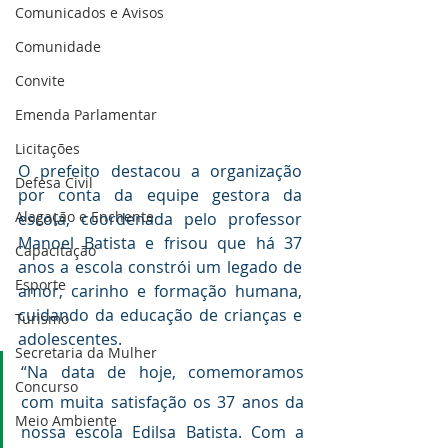
Comunicados e Avisos
Comunidade
Convite
Emenda Parlamentar
Licitações
O prefeito destacou a organização 
Defesa Civil
por conta da equipe gestora da 
Alagação e Enchente
escola, coordenada pelo professor 
Manoel Batista e frisou que há 37 
Capacitação
anos a escola constrói um legado de 
Esporte
amor, carinho e formação humana, 
cuidando da educação de crianças e 
Turismo
adolescentes.
Secretaria da Mulher
“Na data de hoje, comemoramos 
Concurso
com muita satisfação os 37 anos da 
Meio Ambiente
nossa escola Edilsa Batista. Com a 