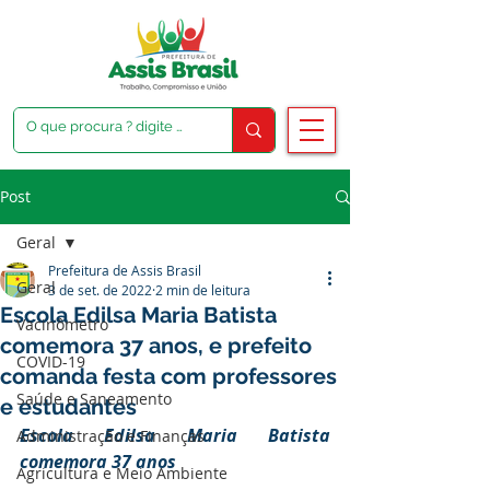
Post
Geral
Prefeitura de Assis Brasil
Geral
3 de set. de 2022
2 min de leitura
Escola Edilsa Maria Batista
Vacinômetro
comemora 37 anos, e prefeito
COVID-19
comanda festa com professores
Saúde e Saneamento
e estudantes
Escola Edilsa Maria Batista 
Administração e Finanças
comemora 37 anos
Agricultura e Meio Ambiente