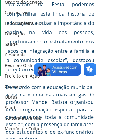
Ordem de Serviço
realização da Festa podemos 
Carnavassis
compartilhar esta linda história de 
educação, valorizar a importância do 
ExpoFronteira 2025
ensino na vida das pessoas, 
Educação
oportunizando o estreitamento dos 
Saúde
laços de integração entre a família e 
Cidadania
a comunidade escolar”, destacou 
Reunião Ordinária da (CIR)
Jerry Correia.
Prefeito em Ação
Gabinete
De acordo com a educação municipal 
a escola é uma das mais antigas. O 
Obras
professor Manoel Batista organizou 
Saúde
uma programação especial para a 
data, reunindo toda a comunidade 
Cultura e Eventos
escolar, com a presença de familiares 
Memória e Cultura
dos estudantes e de ex-funcionários 