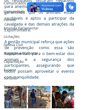
os resultados testaram negativos 
Comunicados e Avisos
para anemia infecciosa equina (AIE), 
Comunidade
garantindo que os animais estão 
saudáveis e aptos a participar da 
Convite
cavalgada e das demais atrações da 
Emenda Parlamentar
Expofronteira.
Licitações
A gestão municipal reforça que ações 
Defesa Civil
de prevenção como essa são 
Alagação e Enchente
fundamentais para o bem-estar dos 
animais e a segurança dos 
Capacitação
participantes, assegurando que 
Esporte
todos possam aproveitar o evento 
com tranquilidade.
Turismo
Secretaria da Mulher
Concurso
Meio Ambiente