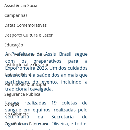
Assistência Social
Campanhas
Datas Comemorativas
Desporto Cultura e Lazer
Educação
A Prefeitura de Assis Brasil segue 
Infraestrutura e Obras
com os preparativos para a 
Institucional e Governo
Expofronteira 2025. Um dos cuidados 
Nota de Pesar
essenciais é a saúde dos animais que 
participam do evento, incluindo a 
Patrimônio Municipal
tradicional cavalgada.
Segurança Publica
Foram realizadas 19 coletas de 
Dengue
sangue em equinos, realizadas pelo 
No Gabinete
veterinário da Secretaria de 
Agricultura, Jeovane Oliveira, e todos 
Convênios e Parcerias