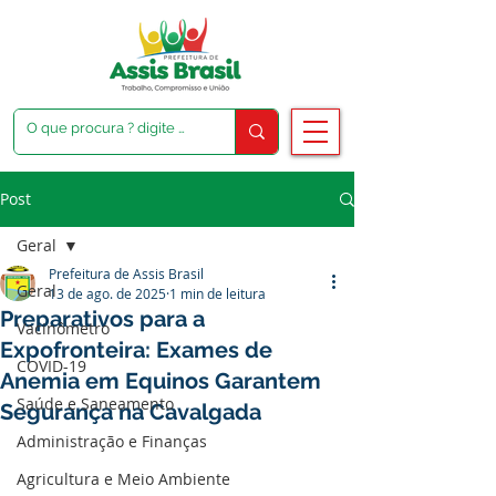
Post
Geral
Prefeitura de Assis Brasil
Geral
13 de ago. de 2025
1 min de leitura
Preparativos para a
Vacinômetro
Expofronteira: Exames de
COVID-19
Anemia em Equinos Garantem
Saúde e Saneamento
Segurança na Cavalgada
Administração e Finanças
Agricultura e Meio Ambiente