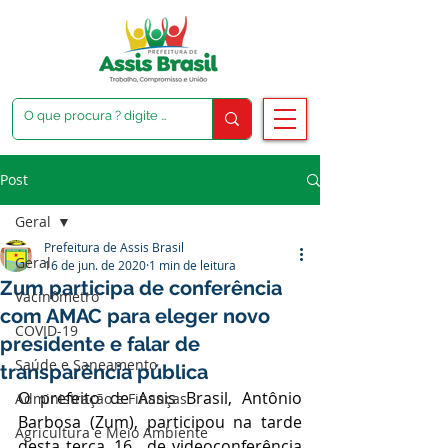
Post
Geral
Prefeitura de Assis Brasil
Geral
16 de jun. de 2020
1 min de leitura
Zum participa de conferência
Vacinômetro
com AMAC para eleger novo
COVID-19
presidente e falar de
Saúde e Saneamento
transparência pública
O prefeito de Assis Brasil, Antônio 
Administração e Finanças
Barbosa (Zum), participou na tarde 
Agricultura e Meio Ambiente
desta terça, 16,  de videoconferência 