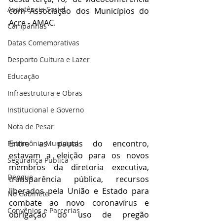
Assistência Social
com Associação dos Municípios do 
Acre - AMAC.
Campanhas
Datas Comemorativas
Desporto Cultura e Lazer
Educação
Infraestrutura e Obras
Institucional e Governo
Nota de Pesar
Entre as pautas do encontro, 
Patrimônio Municipal
estavam a eleição para os novos 
Segurança Publica
membros da diretoria executiva, 
Dengue
transparência pública, recursos 
liberados pela União e Estado para 
No Gabinete
combate ao novo coronavírus e 
Convênios e Parcerias
obrigação do uso de pregão 