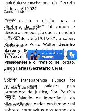
eletrônico nos termos do Decreto 
Comunicados e Avisos
Federal nº 10.024.
Comunidade
Convite
Com relação a eleição para a 
diretoria da AMAC foi votado e 
Emenda Parlamentar
decido a composição que comandará 
Licitações
a Entidade até 31/01/2021, a saber: 
Prefeito de Porto Walter, 
Zezinho 
Defesa Civil
Barbary (Presidente)
, Prefeita de 
Alagação e Enchente
Tarauacá, 
Marilete Vitorino (Vice-
Presidente)
 e o Prefeito de Jordão, 
Capacitação
Elson Farias (Secretário Geral).
Esporte
Turismo
Sobre Transparência Pública foi 
realizado uma palestra pela 
Secretaria da Mulher
promotora de justiça, Dra. Patrícia 
Concurso
Rêgo, falando da importância da 
divulgação dos dados em tempo real 
Meio Ambiente
sobre o coronavírus nos termos da 