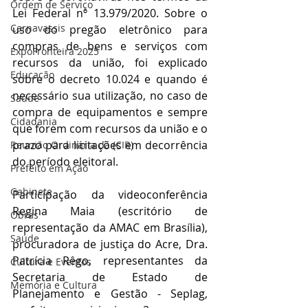
Ordem de Serviço
Lei Federal nº 13.979/2020. Sobre o 
Carnavassis
uso do pregão eletrônico para 
compras de bens e serviços com 
ExpoFronteira 2025
recursos da união, foi explicado 
Educação
sobre o decreto 10.024 e quando é 
necessário sua utilização, no caso de 
Saúde
compra de equipamentos e sempre 
Cidadania
que forem com recursos da união e o 
prazo para licitações em decorrência 
Reunião Ordinária da (CIR)
do período eleitoral. 
Prefeito em Ação
Gabinete
Participação da videoconferência 
Regina Maia (escritório de 
Obras
representação da AMAC em Brasília), 
Saúde
procuradora de justiça do Acre, Dra. 
Patrícia Rêgo, representantes da 
Cultura e Eventos
Secretaria de Estado de 
Memória e Cultura
Planejamento e Gestão - Seplag, 