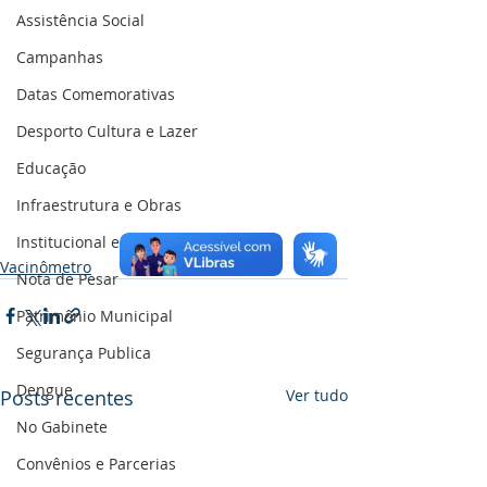
Assistência Social
Campanhas
Datas Comemorativas
Desporto Cultura e Lazer
Educação
Infraestrutura e Obras
Institucional e Governo
Vacinômetro
Nota de Pesar
Patrimônio Municipal
Segurança Publica
Dengue
Posts recentes
Ver tudo
No Gabinete
Convênios e Parcerias