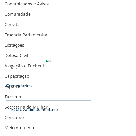
Comunicados e Avisos
Comunidade
Convite
Emenda Parlamentar
Licitações
Defesa Civil
Alagação e Enchente
Capacitação
Comentários
Esporte
Turismo
Secretaria da Mulher
Vacinômetro 01 de julho
Vacinômetro 23
Escreva um comentário
de 2021
junho de 2021
Concurso
Meio Ambiente