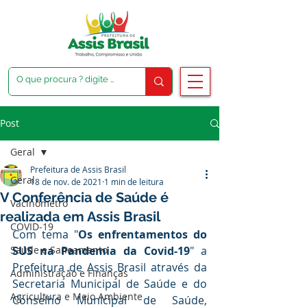
Post
Geral
Prefeitura de Assis Brasil
Geral
18 de nov. de 2021
1 min de leitura
V Conferência de Saúde é
Vacinômetro
realizada em Assis Brasil
COVID-19
Com tema "
Os enfrentamentos do 
Saúde e Saneamento
SUS na Pandemia da Covid-19
" a 
Prefeitura de Assis Brasil através da 
Administração e Finanças
Secretaria Municipal de Saúde e do 
Agricultura e Meio Ambiente
Conselho Municipal de Saúde, 