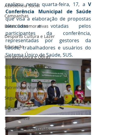
realizou nesta quarta-feira, 17, a 
V 
Assistência Social
Conferência Municipal de Saúde
Campanhas
que visa a elaboração de propostas 
elencadas e votadas pelos 
Datas Comemorativas
participantes da conferência, 
Desporto Cultura e Lazer
representadas por gestores da 
Educação
saúde, trabalhadores e usuários do 
Sistema Único de Saúde, SUS.
Infraestrutura e Obras
Institucional e Governo
Nota de Pesar
Patrimônio Municipal
Segurança Publica
Dengue
No Gabinete
Convênios e Parcerias