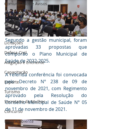
Comunicados e Avisos
Comunidade
Convite
Emenda Parlamentar
Segundo a gestão municipal, foram 
Licitações
aprovadas 33 propostas que 
Defesa Civil
comporão o Plano Municipal de 
Saúde de 2022-2025.
Alagação e Enchente
Capacitação
A referida conferência foi convocada 
pelo Decreto N° 238 de 09 de 
Esporte
novembro de 2021, com Regimento 
Turismo
aprovado pela Resolução do 
Secretaria da Mulher
Conselho Municipal de Saúde N° 05 
de 11 de novembro de 2021.
Concurso
Meio Ambiente