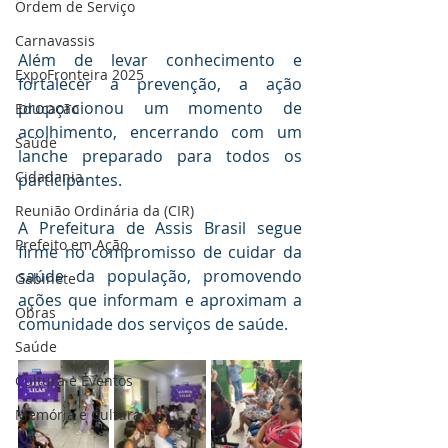
Ordem de Serviço
Carnavassis
Além de levar conhecimento e 
ExpoFronteira 2025
fortalecer a prevenção, a ação 
proporcionou um momento de 
Educação
acolhimento, encerrando com um 
Saúde
lanche preparado para todos os 
Cidadania
participantes.
Reunião Ordinária da (CIR)
A Prefeitura de Assis Brasil segue 
Prefeito em Ação
firme no compromisso de cuidar da 
saúde da população, promovendo 
Gabinete
ações que informam e aproximam a 
Obras
comunidade dos serviços de saúde.
Saúde
Cultura e Eventos
Memória e Cultura