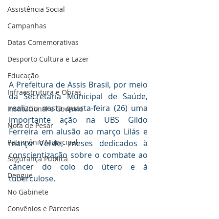
Assistência Social
Campanhas
Datas Comemorativas
Desporto Cultura e Lazer
Educação
A Prefeitura de Assis Brasil, por meio 
Infraestrutura e Obras
da Secretaria Municipal de Saúde, 
realizou nesta quarta-feira (26) uma 
Institucional e Governo
importante ação na UBS Gildo 
Nota de Pesar
Ferreira em alusão ao março Lilás e 
Patrimônio Municipal
março Verde, meses dedicados à 
conscientização sobre o combate ao 
Segurança Publica
câncer do colo do útero e à 
Dengue
tuberculose.
No Gabinete
Convênios e Parcerias