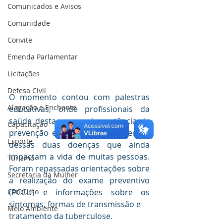
Comunicados e Avisos
Comunidade
Convite
Emenda Parlamentar
Licitações
Defesa Civil
O momento contou com palestras 
Alagação e Enchente
educativas, onde profissionais da 
saúde destacaram a importância da 
Capacitação
prevenção e do diagnóstico precoce 
Esporte
dessas duas doenças que ainda 
impactam a vida de muitas pessoas. 
Turismo
Foram repassadas orientações sobre 
Secretaria da Mulher
a realização do exame preventivo 
(PCCU) e informações sobre os 
Concurso
sintomas, formas de transmissão e 
Meio Ambiente
tratamento da tuberculose.