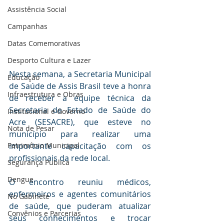
Assistência Social
Campanhas
Datas Comemorativas
Desporto Cultura e Lazer
Nesta semana, a Secretaria Municipal 
Educação
de Saúde de Assis Brasil teve a honra 
Infraestrutura e Obras
de receber a equipe técnica da 
Secretaria de Estado de Saúde do 
Institucional e Governo
Acre (SESACRE), que esteve no 
Nota de Pesar
município para realizar uma 
importante capacitação com os 
Patrimônio Municipal
profissionais da rede local.
Segurança Publica
Dengue
O encontro reuniu médicos, 
enfermeiros e agentes comunitários 
No Gabinete
de saúde, que puderam atualizar 
Convênios e Parcerias
seus conhecimentos e trocar 