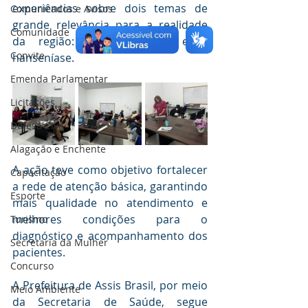
experiências sobre dois temas de 
Comunicados e Avisos
grande relevância para a realidade 
Comunidade
da região: a tuberculose e a 
Convite
hanseníase.
Emenda Parlamentar
Licitações
Defesa Civil
Alagação e Enchente
A ação teve como objetivo fortalecer 
Capacitação
a rede de atenção básica, garantindo 
Esporte
mais qualidade no atendimento e 
melhores condições para o 
Turismo
diagnóstico e acompanhamento dos 
Secretaria da Mulher
pacientes.
Concurso
A Prefeitura de Assis Brasil, por meio 
Meio Ambiente
da Secretaria de Saúde, segue 