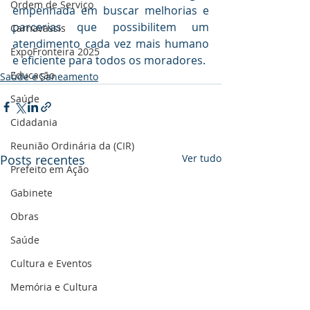
Ordem de Serviço
empenhada em buscar melhorias e 
parcerias que possibilitem um 
Carnavassis
atendimento cada vez mais humano 
ExpoFronteira 2025
e eficiente para todos os moradores.
Educação
Saúde e Saneamento
Saúde
Cidadania
Reunião Ordinária da (CIR)
Posts recentes
Ver tudo
Prefeito em Ação
Gabinete
Obras
Saúde
Cultura e Eventos
Memória e Cultura