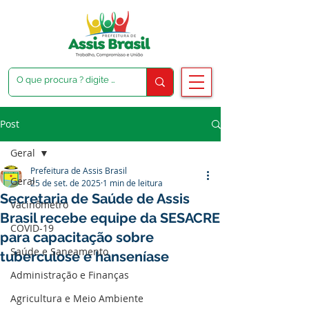
Post
Geral
Prefeitura de Assis Brasil
Geral
25 de set. de 2025
1 min de leitura
Secretaria de Saúde de Assis
Vacinômetro
Brasil recebe equipe da SESACRE
COVID-19
para capacitação sobre
Saúde e Saneamento
tuberculose e hanseníase
Administração e Finanças
Agricultura e Meio Ambiente