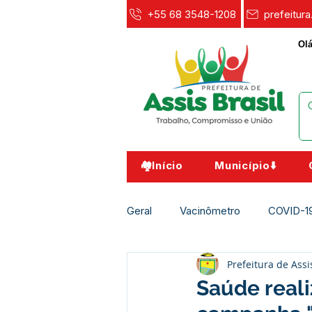
+55 68 3548-1208
prefeitur
Olá
🏘️Início
Município⬇️
Geral
Vacinômetro
COVID-1
Prefeitura de Assi
Agricultura e Meio Ambiente
Saúde real