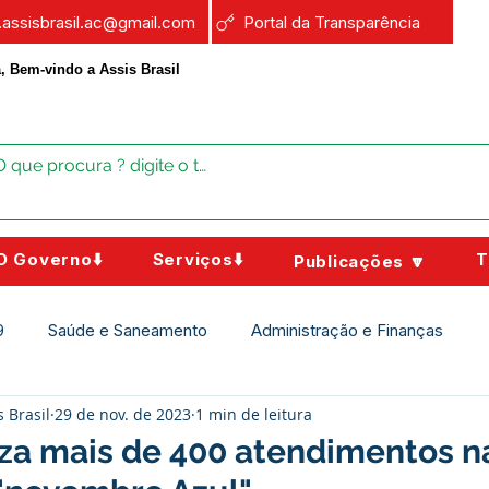
a.assisbrasil.ac@gmail.com
Portal da Transparência
, Bem-vindo a Assis Brasil
O Governo⬇️
Serviços⬇️
T
Publicações 🔽
9
Saúde e Saneamento
Administração e Finanças
s Brasil
29 de nov. de 2023
1 min de leitura
Assistência Social
Campanhas
Datas Comemorativas
iza mais de 400 atendimentos n