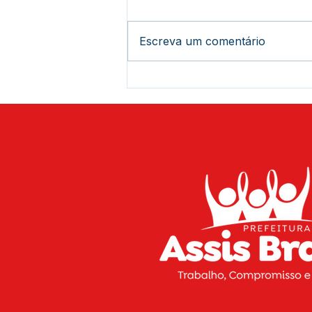
Escreva um comentário
Prefeitura de Assis Brasil
conclui ações de vacinação
do Programa Saúde na
Escola