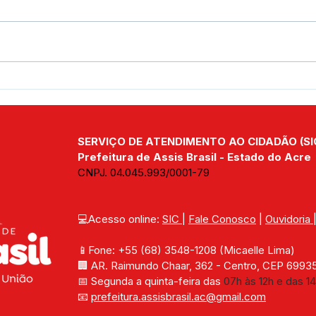
Assis Brasil celebra 50 anos
Pref
com Sebrae Itinerante em
fort
parceria com o Governo do
na t
Estado
foco
SERVIÇO DE ATENDIMENTO AO CIDADÃO (SI
capa
Prefeitura de Assis Brasil - Estado do Acre
CNPJ. 04.045.993/0001-79
💻Acesso online: 
SIC 
| 
Fale Conosco
 | 
Ouvidoria
📱Fone: +55 (68) 
3548-1208 
(Micaelle Lima)
🏢 
AR. Raimundo Chaar, 362 - Centro, CEP 69935-
📅 Segunda a quinta-feira das 
07h às 12h e das 14
📧 
prefeitura.assisbrasil.ac
@gmail.com