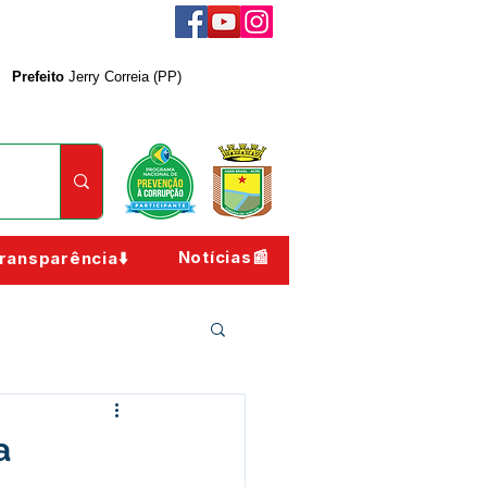
Prefeito
Jerry Correia (PP)
Notícias📰
ransparência⬇️
a