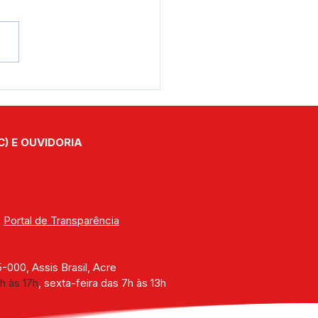
eitura de Assis Brasil
alece ações de saúde
ríplice fronteira com
 em zoonoses e
C) E OUVIDORIA
citação profissional
| 
Portal de Transparência
000, Assis Brasil, Acre
h às 17h
, sexta-feira das 7h às 13h